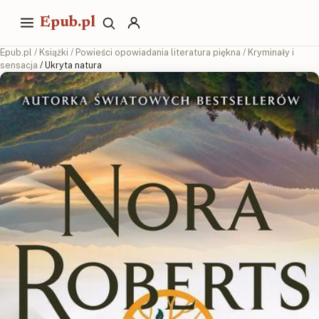
Epub.pl
Epub.pl
/
Książki
/
Powieści opowiadania literatura piękna
/
Kryminały i
sensacja
/ Ukryta natura