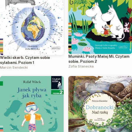
Muminki. Psoty Małej Mi. Czytam
Wielki skarb. Czytam sobie
sobie. Poziom 2
sylabami. Poziom 1
Zofia Stanecka
Marcin Sendecki