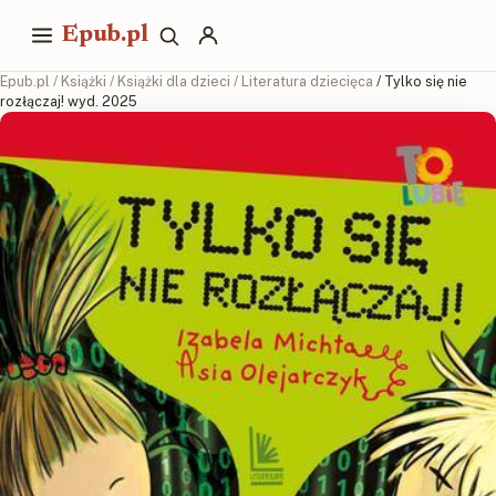
Epub.pl
Epub.pl
/
Książki
/
Książki dla dzieci
/
Literatura dziecięca
/ Tylko się nie
rozłączaj! wyd. 2025