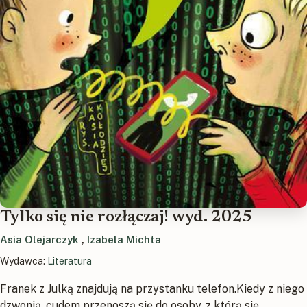
Tylko się nie rozłączaj! wyd. 2025
Asia Olejarczyk
,
Izabela Michta
Wydawca:
Literatura
Franek z Julką znajdują na przystanku telefon.Kiedy z niego
dzwonią, cudem przenoszą się do osoby, z którą się