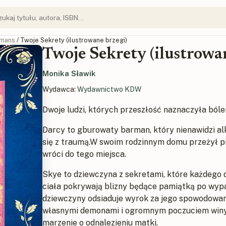
mans
/ Twoje Sekrety (ilustrowane brzegi)
Twoje Sekrety (ilustrowa
Monika Sławik
Wydawca:
Wydawnictwo KDW
Dwoje ludzi, których przeszłość naznaczyła bóle
Darcy to gburowaty barman, który nienawidzi alk
się z traumą.W swoim rodzinnym domu przeżył piek
wróci do tego miejsca.
Skye to dziewczyna z sekretami, które każdego d
ciała pokrywają blizny będące pamiątką po wy
dziewczyny odsiaduje wyrok za jego spowodowan
własnymi demonami i ogromnym poczuciem winy, a
marzenie o odnalezieniu matki.