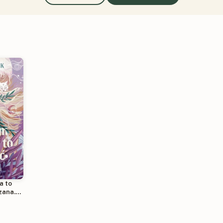
a to
zana.