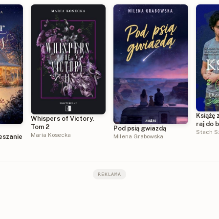
Książę 
Whispers of Victory.
raj do 
Tom 2
Pod psią gwiazdą
Stach S
Maria Kosecka
eszanie
Milena Grabowska
REKLAMA