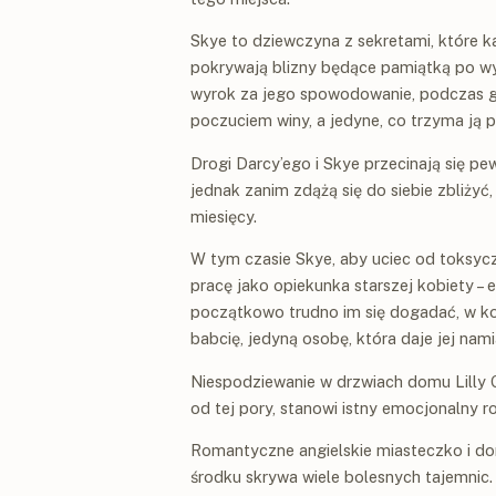
Skye to dziewczyna z sekretami, które ka
pokrywają blizny będące pamiątką po 
wyrok za jego spowodowanie, podczas 
poczuciem winy, a jedyne, co trzyma ją p
Drogi Darcy’ego i Skye przecinają się pe
jednak zanim zdążą się do siebie zbliżyć, 
miesięcy.
W tym czasie Skye, aby uciec od toksyczn
pracę jako opiekunka starszej kobiety – 
początkowo trudno im się dogadać, w ko
babcię, jedyną osobę, która daje jej nami
Niespodziewanie w drzwiach domu Lilly Gr
od tej pory, stanowi istny emocjonalny ro
Romantyczne angielskie miasteczko i dom
środku skrywa wiele bolesnych tajemnic.