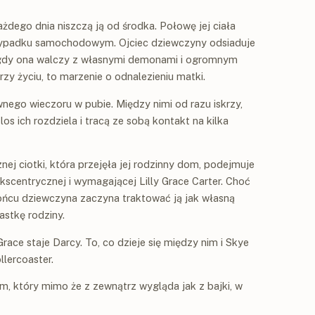
żdego dnia niszczą ją od środka. Połowę jej ciała
wypadku samochodowym. Ojciec dziewczyny odsiaduje
gdy ona walczy z własnymi demonami i ogromnym
rzy życiu, to marzenie o odnalezieniu matki.
wnego wieczoru w pubie. Między nimi od razu iskrzy,
los ich rozdziela i tracą ze sobą kontakt na kilka
ej ciotki, która przejęła jej rodzinny dom, podejmuje
ekscentrycznej i wymagającej Lilly Grace Carter. Choć
ńcu dziewczyna zaczyna traktować ją jak własną
astkę rodziny.
ace staje Darcy. To, co dzieje się między nim i Skye
llercoaster.
, który mimo że z zewnątrz wygląda jak z bajki, w