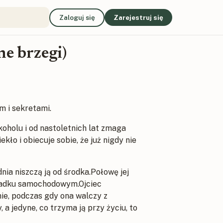
Zaloguj się
Zarejestruj się
ne brzegi)
m i sekretami.
oholu i od nastoletnich lat zmaga
ło i obiecuje sobie, że już nigdy nie
nia niszczą ją od środka.Połowę jej
padku samochodowym.Ojciec
ie, podczas gdy ona walczy z
 jedyne, co trzyma ją przy życiu, to