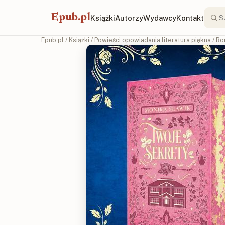
Epub.pl
Książki
Autorzy
Wydawcy
Kontakt
Epub.pl
/
Książki
/
Powieści opowiadania literatura piękna
/
Ro