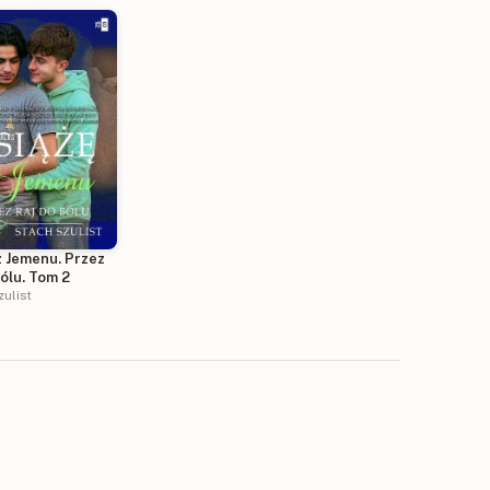
z Jemenu. Przez
bólu. Tom 2
zulist