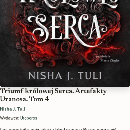
Triumf królowej Serca. Artefakty
Uranosa. Tom 4
Nisha J. Tuli
Wydawca:
Uroboros
Lor popełniła największy błąd w życiu.By go naprawić,