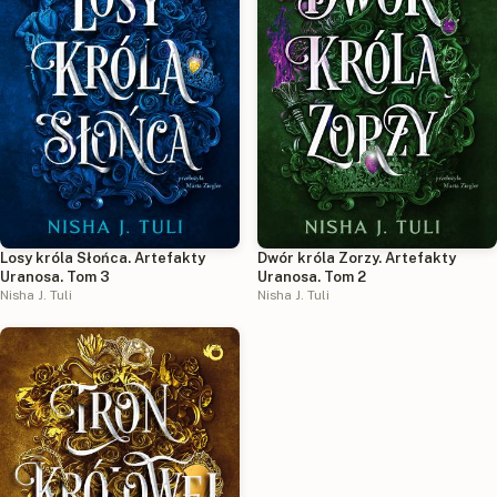
Losy króla Słońca. Artefakty
Dwór króla Zorzy. Artefakty
Uranosa. Tom 3
Uranosa. Tom 2
Nisha J. Tuli
Nisha J. Tuli