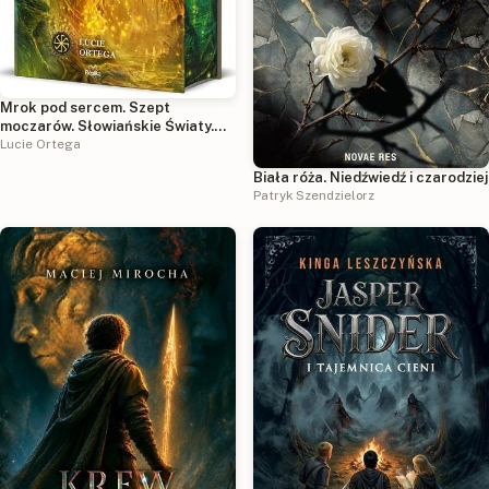
Mrok pod sercem. Szept
moczarów. Słowiańskie Światy.
Tom 2 (ilustrowane brzegi)
Lucie Ortega
Biała róża. Niedźwiedź i czarodziej
Patryk Szendzielorz