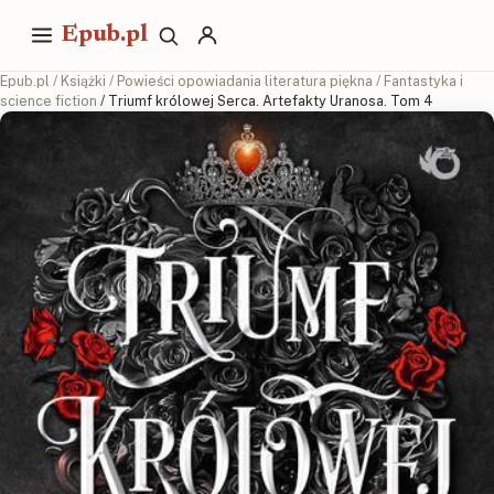
Epub.pl
Epub.pl
/
Książki
/
Powieści opowiadania literatura piękna
/
Fantastyka i
science fiction
/ Triumf królowej Serca. Artefakty Uranosa. Tom 4