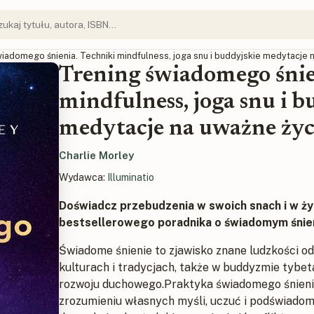
wiadomego śnienia. Techniki mindfulness, joga snu i buddyjskie medytacje 
Trening świadomego śnie
mindfulness, joga snu i b
medytacje na uważne życ
Charlie Morley
Wydawca:
Illuminatio
Doświadcz przebudzenia w swoich snach i w ży
bestsellerowego poradnika o świadomym śnien
Świadome śnienie to zjawisko znane ludzkości od
kulturach i tradycjach, także w buddyzmie tybet
rozwoju duchowego.Praktyka świadomego śnien
zrozumieniu własnych myśli, uczuć i podświado