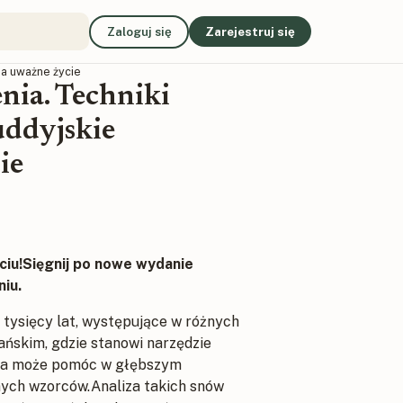
Zaloguj się
Zarejestruj się
na uważne życie
nia. Techniki
uddyjskie
ie
ciu!Sięgnij po nowe wydanie
iu.
 tysięcy lat, występujące w różnych
ańskim, gdzie stanowi narzędzie
ia może pomóc w głębszym
mych wzorców.Analiza takich snów