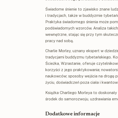
Świadome śnienie to zjawisko znane ludz
i tradycjach, także w buddyzmie tybeta
Praktyka świadomego śnienia może pomó
podświadomych wzorców. Analiza takich s
wewnętrzne, stając się przy tym skutecz
pracy nad sobą.
Charlie Morley, uznany ekspert w dziedz
tradycjami buddyzmu tybetańskiego. Kor
Ścieżka, Wzrastanie, oferuje czytelnikowi
korzyści z jego praktykowania; nowators
naukowców; sposoby wejścia na drogę p
życiu, doświadczeń poza ciała i kwantow
Książka Charliego Morleya to doskonały 
środek do samorozwoju, uzdrawiania emo
Dodatkowe informacje