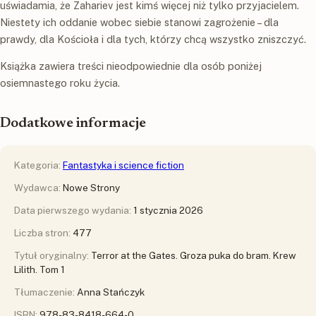
uświadamia, że Zahariev jest kimś więcej niż tylko przyjacielem.
Niestety ich oddanie wobec siebie stanowi zagrożenie – dla
prawdy, dla Kościoła i dla tych, którzy chcą wszystko zniszczyć.
Książka zawiera treści nieodpowiednie dla osób poniżej
osiemnastego roku życia.
Dodatkowe informacje
Kategoria:
Fantastyka i science fiction
Wydawca:
Nowe Strony
Data pierwszego wydania:
1 stycznia 2026
Liczba stron:
477
Tytuł oryginalny:
Terror at the Gates. Groza puka do bram. Krew
Lilith. Tom 1
Tłumaczenie:
Anna Stańczyk
ISBN:
978-83-8418-664-0