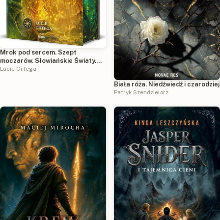
Mrok pod sercem. Szept
moczarów. Słowiańskie Światy.
Tom 2 (ilustrowane brzegi)
Lucie Ortega
Biała róża. Niedźwiedź i czarodziej
Patryk Szendzielorz