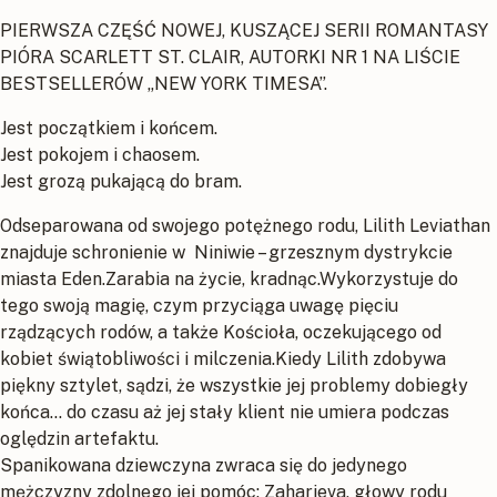
PIERWSZA CZĘŚĆ NOWEJ, KUSZĄCEJ SERII ROMANTASY
PIÓRA SCARLETT ST. CLAIR, AUTORKI NR 1 NA LIŚCIE
BESTSELLERÓW „NEW YORK TIMESA”.
Jest początkiem i końcem.
Jest pokojem i chaosem.
Jest grozą pukającą do bram.
Odseparowana od swojego potężnego rodu, Lilith Leviathan
znajduje schronienie w Niniwie – grzesznym dystrykcie
miasta Eden.Zarabia na życie, kradnąc.Wykorzystuje do
tego swoją magię, czym przyciąga uwagę pięciu
rządzących rodów, a także Kościoła, oczekującego od
kobiet świątobliwości i milczenia.Kiedy Lilith zdobywa
piękny sztylet, sądzi, że wszystkie jej problemy dobiegły
końca… do czasu aż jej stały klient nie umiera podczas
oględzin artefaktu.
Spanikowana dziewczyna zwraca się do jedynego
mężczyzny zdolnego jej pomóc: Zaharieva, głowy rodu