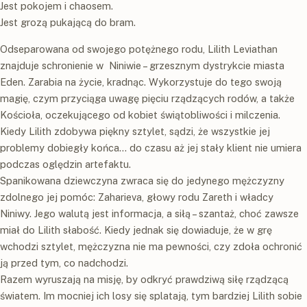
Jest pokojem i chaosem.
Jest grozą pukającą do bram.
Odseparowana od swojego potężnego rodu, Lilith Leviathan
znajduje schronienie w Niniwie – grzesznym dystrykcie miasta
Eden. Zarabia na życie, kradnąc. Wykorzystuje do tego swoją
magię, czym przyciąga uwagę pięciu rządzących rodów, a także
Kościoła, oczekującego od kobiet świątobliwości i milczenia.
Kiedy Lilith zdobywa piękny sztylet, sądzi, że wszystkie jej
problemy dobiegły końca… do czasu aż jej stały klient nie umiera
podczas oględzin artefaktu.
Spanikowana dziewczyna zwraca się do jedynego mężczyzny
zdolnego jej pomóc: Zaharieva, głowy rodu Zareth i władcy
Niniwy. Jego walutą jest informacja, a siłą – szantaż, choć zawsze
miał do Lilith słabość. Kiedy jednak się dowiaduje, że w grę
wchodzi sztylet, mężczyzna nie ma pewności, czy zdoła ochronić
ją przed tym, co nadchodzi.
Razem wyruszają na misję, by odkryć prawdziwą siłę rządzącą
światem. Im mocniej ich losy się splatają, tym bardziej Lilith sobie