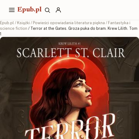
Epub.pl
Epub.pl
/
Książki
/
Powieści opowiadania literatura piękna
/
Fantastyka i
science fiction
/ Terror at the Gates. Groza puka do bram. Krew Lilith. Tom
1