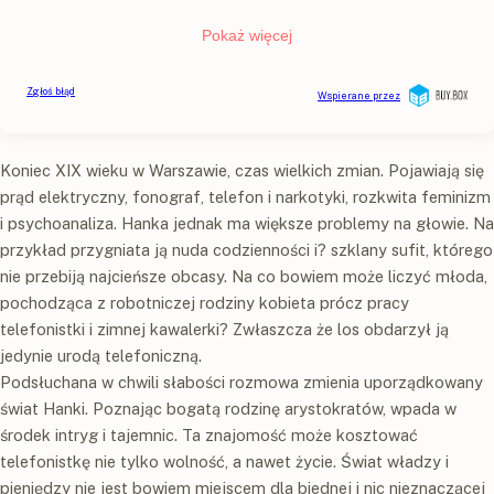
Koniec XIX wieku w Warszawie, czas wielkich zmian. Pojawiają się
prąd elektryczny, fonograf, telefon i narkotyki, rozkwita feminizm
i psychoanaliza. Hanka jednak ma większe problemy na głowie. Na
przykład przygniata ją nuda codzienności i? szklany sufit, którego
nie przebiją najcieńsze obcasy. Na co bowiem może liczyć młoda,
pochodząca z robotniczej rodziny kobieta prócz pracy
telefonistki i zimnej kawalerki? Zwłaszcza że los obdarzył ją
jedynie urodą telefoniczną.
Podsłuchana w chwili słabości rozmowa zmienia uporządkowany
świat Hanki. Poznając bogatą rodzinę arystokratów, wpada w
środek intryg i tajemnic. Ta znajomość może kosztować
telefonistkę nie tylko wolność, a nawet życie. Świat władzy i
pieniędzy nie jest bowiem miejscem dla biednej i nic nieznaczącej