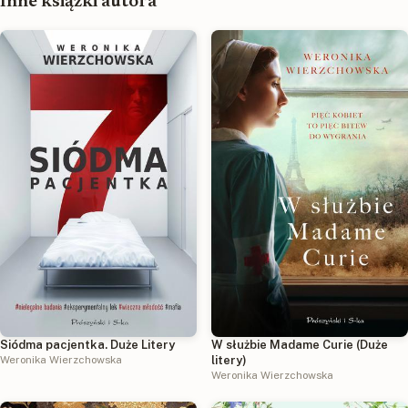
Inne książki autora
W służbie Madame Curie (Duże
Siódma pacjentka. Duże Litery
litery)
Weronika Wierzchowska
Weronika Wierzchowska