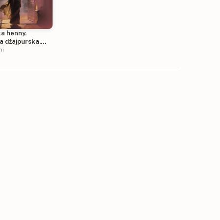
ka henny.
a dżajpurska.
hi