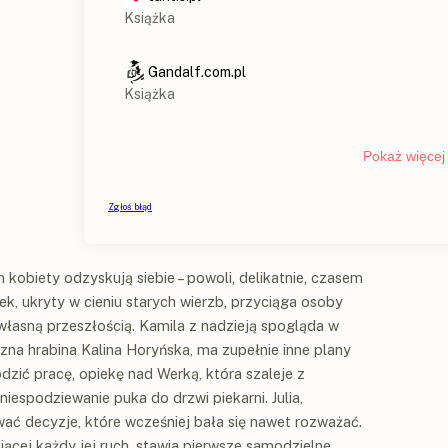
kobiety odzyskują siebie – powoli, delikatnie, czasem
 ukryty w cieniu starych wierzb, przyciąga osoby
łasną przeszłością. Kamila z nadzieją spogląda w
czna hrabina Kalina Horyńska, ma zupełnie inne plany
dzić pracę, opiekę nad Werką, która szaleje z
niespodziewanie puka do drzwi piekarni. Julia,
ać decyzje, które wcześniej bała się nawet rozważać.
ącej każdy jej ruch, stawia pierwsze samodzielne