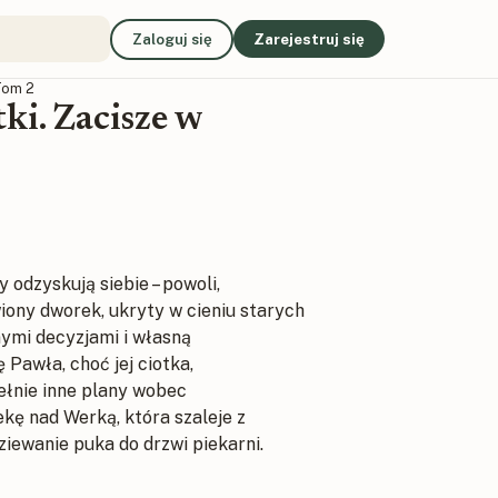
Zaloguj się
Zarejestruj się
Tom 2
ki. Zacisze w
 odzyskują siebie – powoli,
ony dworek, ukryty w cieniu starych
ymi decyzjami i własną
 Pawła, choć jej ciotka,
ełnie inne plany wobec
ekę nad Werką, która szaleje z
ziewanie puka do drzwi piekarni.