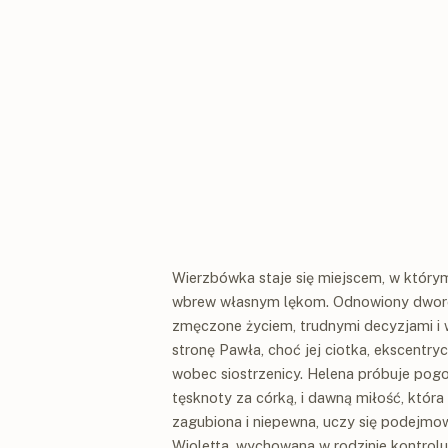
Wierzbówka staje się miejscem, w którym 
wbrew własnym lękom. Odnowiony dworek,
zmęczone życiem, trudnymi decyzjami i w
stronę Pawła, choć jej ciotka, ekscentry
wobec siostrzenicy. Helena próbuje pogo
tęsknoty za córką, i dawną miłość, która 
zagubiona i niepewna, uczy się podejmow
Wioletta, wychowana w rodzinie kontroluj