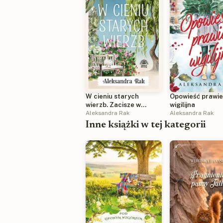
Opowieść prawi
W cieniu starych
wigilijna
wierzb. Zacisze w
Aleksandra Rak
Wierzbówce. Tom 1
Aleksandra Rak
Inne książki w tej kategorii