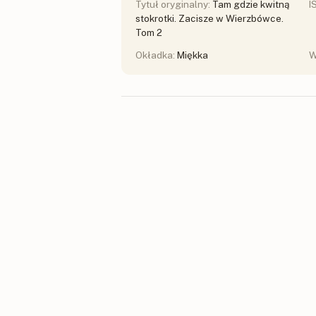
Tytuł oryginalny:
Tam gdzie kwitną
I
stokrotki. Zacisze w Wierzbówce.
Tom 2
Okładka:
Miękka
W