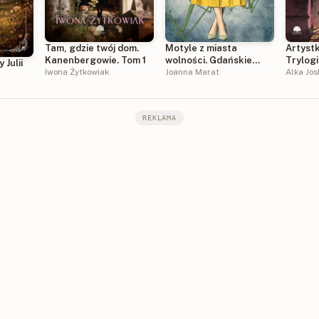
Tam, gdzie twój dom.
Motyle z miasta
Artyst
Kanenbergowie. Tom 1
wolności. Gdańskie
Trylogi
 Julii
Iwona Żytkowiak
historie. Tom 1
Joanna Marat
Tom 1
Alka Jos
REKLAMA