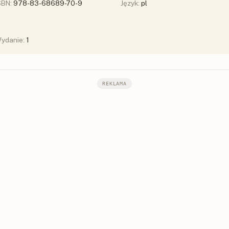
SBN:
978-83-68689-70-9
Język:
pl
ydanie:
1
REKLAMA