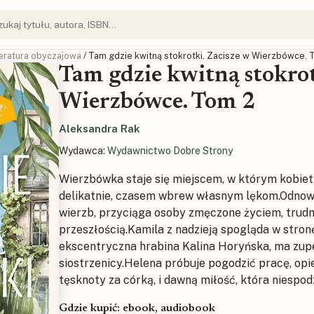
teratura obyczajowa
/ Tam gdzie kwitną stokrotki. Zacisze w Wierzbówce. 
Tam gdzie kwitną stokrot
Wierzbówce. Tom 2
Aleksandra Rak
Wydawca:
Wydawnictwo Dobre Strony
Wierzbówka staje się miejscem, w którym kobiety
delikatnie, czasem wbrew własnym lękom.Odnowi
wierzb, przyciąga osoby zmęczone życiem, trudn
przeszłością.Kamila z nadzieją spogląda w stronę
ekscentryczna hrabina Kalina Horyńska, ma zup
siostrzenicy.Helena próbuje pogodzić pracę, opi
tęsknoty za córką, i dawną miłość, która niespod
Gdzie kupić: ebook, audiobook