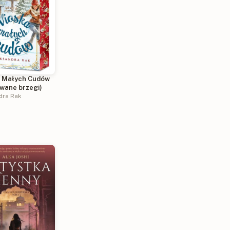
 Małych Cudów
owane brzegi)
dra Rak