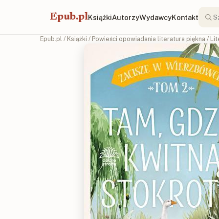
Epub.pl
Książki
Autorzy
Wydawcy
Kontakt
Epub.pl
/
Książki
/
Powieści opowiadania literatura piękna
/
Li