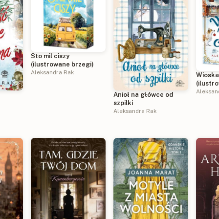
Sto mil ciszy
(ilustrowane brzegi)
Aleksandra Rak
Wioska
(ilustr
Aleksan
e
Anioł na główce od
szpilki
Aleksandra Rak