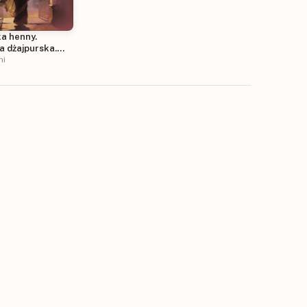
ka henny.
a dżajpurska.
hi