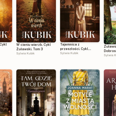
 Cykl
Tajemnica z
W cieniu wierzb. Cykl
Żuławs
przeszłości. Cykl
Żuławski. Tom 3
Dobros
Żuławski. Tom 2
Sylwia Kubik
Sylwia Kubik
Sylwia K