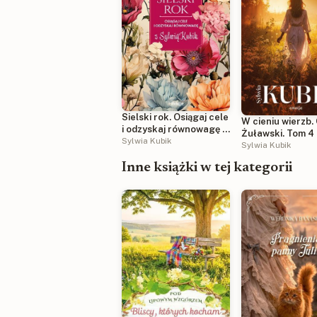
Sielski rok. Osiągaj cele
W cieniu wierzb.
i odzyskaj równowagę z
Żuławski. Tom 4
Sylwią Kubik
Sylwia Kubik
Sylwia Kubik
Inne książki w tej kategorii