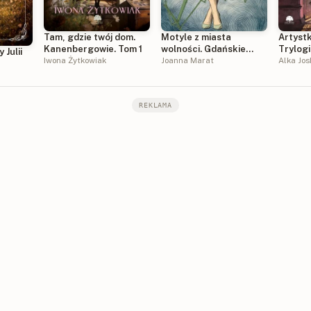
Tam, gdzie twój dom.
Motyle z miasta
Artyst
Kanenbergowie. Tom 1
wolności. Gdańskie
Trylogi
 Julii
Iwona Żytkowiak
historie. Tom 1
Joanna Marat
Tom 1
Alka Jos
REKLAMA