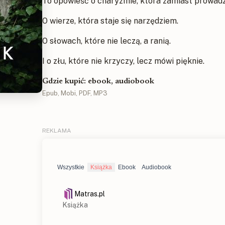
To opowieść o charyzmie, która zamiast prowadzi
O wierze, która staje się narzędziem.
O słowach, które nie leczą, a ranią.
I o złu, które nie krzyczy, lecz mówi pięknie.
Gdzie kupić: ebook, audiobook
Epub, Mobi, PDF, MP3