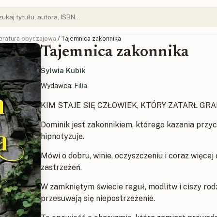
teratura obyczajowa
/ Tajemnica zakonnika
Tajemnica zakonnika
Sylwia Kubik
Wydawca:
Filia
KIM STAJE SIĘ CZŁOWIEK, KTÓRY ZATARŁ GR
Dominik jest zakonnikiem, którego kazania przyc
hipnotyzuje.
Mówi o dobru, winie, oczyszczeniu i coraz więce
zastrzeżeń.
W zamkniętym świecie reguł, modlitw i ciszy rod
przesuwają się niepostrzeżenie.