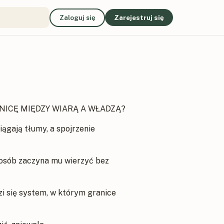
Zaloguj się
Zarejestruj się
ANICĘ MIĘDZY WIARĄ A WŁADZĄ?
iągają tłumy, a spojrzenie
j osób zaczyna mu wierzyć bez
zi się system, w którym granice