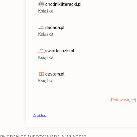
ARŁ GRANICĘ MIĘDZY WIARĄ A WŁADZĄ?