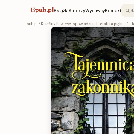
Epub.pl
Książki
Autorzy
Wydawcy
Kontakt
Epub.pl
/
Książki
/
Powieści opowiadania literatura piękna
/
Li