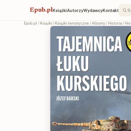
Epub.pl
Książki
Autorzy
Wydawcy
Kontakt
Epub.pl
/
Książki
/
Książki tematyczne
/
Albumy
/
Historia
/
His