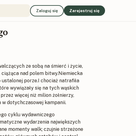
Zaloguj się
Zarejestruj się
go
walczących ze sobą na śmierć i życie,
a ciążąca nad polem bitwy.Niemiecka
ustalonej porze.I chociaż natrafiła
tóre wywiązały się na tych wąskich
rzez więcej niż milion żołnierzy,
ch w dotychczasowej kampanii.
ego cyklu wydawniczego
amatyczne wydarzenia największych
ane momenty walk; czujnie strzeżone