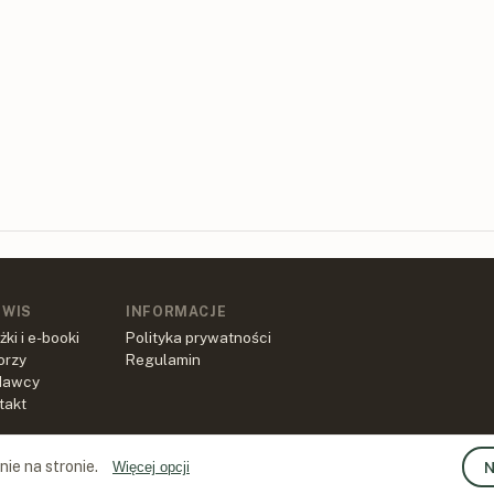
RWIS
INFORMACJE
żki i e-booki
Polityka prywatności
orzy
Regulamin
dawcy
takt
ie na stronie.
N
Więcej opcji