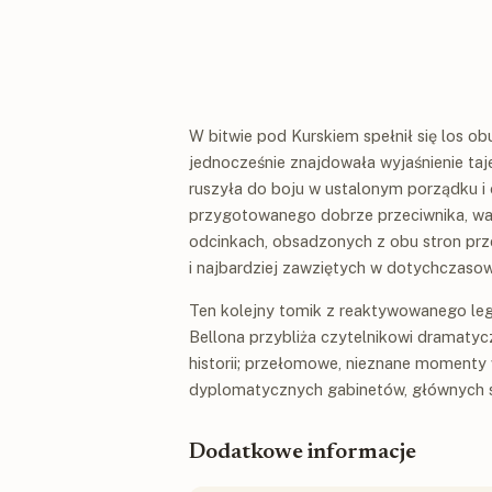
W bitwie pod Kurskiem spełnił się los obu
jednocześnie znajdowała wyjaśnienie ta
ruszyła do boju w ustalonym porządku i o
przygotowanego dobrze przeciwnika, wal
odcinkach, obsadzonych z obu stron przez
i najbardziej zawziętych w dotychczasow
Ten kolejny tomik z reaktywowanego l
Bellona przybliża czytelnikowi dramat
historii; przełomowe, nieznane momenty 
dyplomatycznych gabinetów, głównych s
Dodatkowe informacje