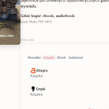
tajemnice pól bitewnych, dyplomatycznych gabi
wywiadu.
Gdzie kupić: ebook, audiobook
Epub, Mobi, PDF, MP3