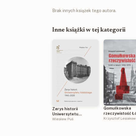
Brak innych książek tego autora.
Inne książki w tej kategorii
Gomułkowska
Zarys historii
rzeczywistość Ł
Uniwersytetu
latach 1956-197
Krzysztof Lesiakow
Łódzkiego1945-2020
Wiesław Puś
wyd. 2