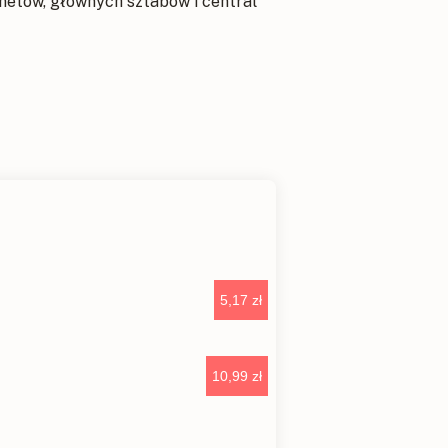
netów, głównych sztabów i central