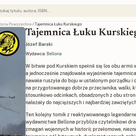
toria Powszechna
/ Tajemnica Łuku Kurskiego
Tajemnica Łuku Kurskie
Józef Barski
Wydawca:
Bellona
W bitwie pod Kurskiem spełnił się los obu armii 
a jednocześnie znajdowała wyjaśnienie tajemnic
nawała ruszyła do boju w ustalonym porządku i o 
na przygotowanego dobrze przeciwnika, walki, k
stosunkowo odcinkach, obsadzonych z obu stron p
należały do najcięższych i najbardziej zawzięty
Ten kolejny tomik z reaktywowanego legendarn
wydawnictwa Bellona przybliża czytelnikowi dr
zmagań wojennych w historii; przełomowe, niezn