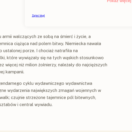
 armii walczących ze sobą na śmierć i życie, a
jemnica ciążąca nad polem bitwy. Niemiecka nawała
 ustalonej porze. I chociaż natrafiła na
ki, które wywiązały się na tych wąskich stosunkowo
 więcej niż milion żołnierzy, należały do najcięższych
ej kampanii.
egendarnego cyklu wydawniczego wydawnictwa
yczne wydarzenia największych zmagań wojennych w
walk; czujnie strzeżone tajemnice pól bitewnych,
ztabów i central wywiadu.