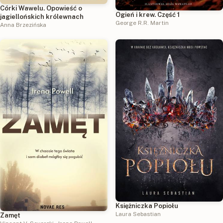
Córki Wawelu. Opowieść o
Ogień i krew. Część 1
jagiellońskich królewnach
George R.R. Martin
Anna Brzezińska
Księżniczka Popiołu
Laura Sebastian
Zamęt