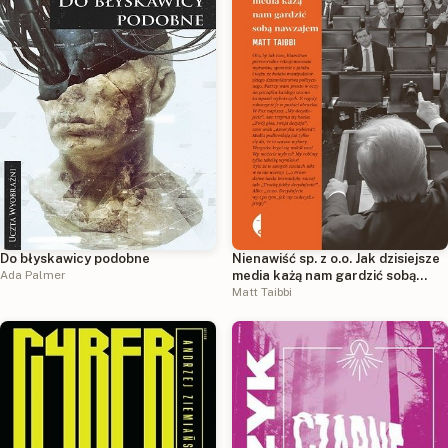
Do błyskawicy podobne
Nienawiść sp. z o.o. Jak dzisiejsze
Ada Palmer
media każą nam gardzić sobą
nawzajem
Matt Taibbi