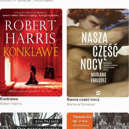
Vincent V. Severski
,
Irena Powell
Konklawe
Nasza część nocy
Robert Harris
Mariana Enriquez