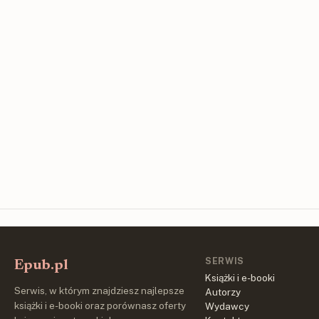
SERWIS
Epub.pl
Książki i e-booki
Serwis, w którym znajdziesz najlepsze
Autorzy
książki i e-booki oraz porównasz oferty
Wydawcy