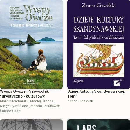
Wyspy Owcze. Przewodnik
Dzieje Kultury Skandynawskiej.
turystyczno - kulturowy
Tom 1
Marcin Michalski
,
Maciej Brencz
,
Zenon Ciesielski
Kinga Eysturland
,
Marcin Jakubowski
,
Łukasz Łach