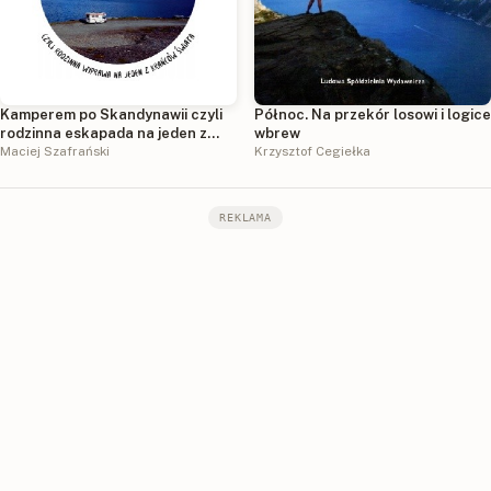
Kamperem po Skandynawii czyli
Północ. Na przekór losowi i logice
rodzinna eskapada na jeden z
wbrew
krańców świata
Maciej Szafrański
Krzysztof Cegiełka
REKLAMA