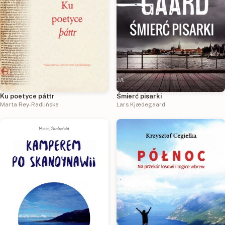
Ku poetyce páttr
Śmierć pisarki
Marta Rey-Radlińska
Lars Kjædegaard