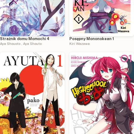
Strażnik domu Momochi 4
Posępny Mononokean 1
Aya Shouoto
,
Aya Shouto
Kiri Wazawa