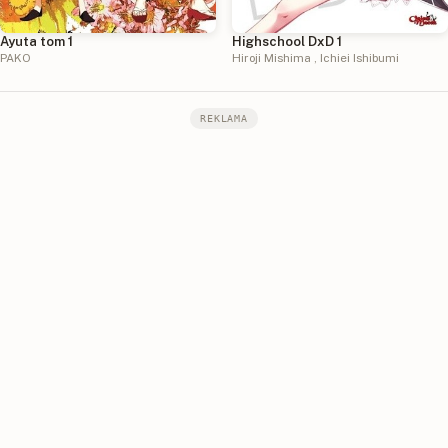
Ayuta tom 1
Highschool DxD 1
PAKO
Hiroji Mishima
,
Ichiei Ishibumi
REKLAMA