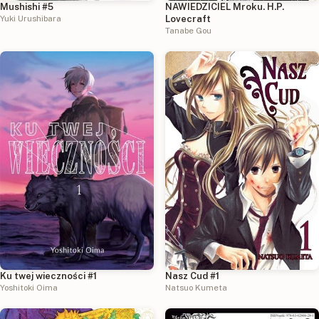
Mushishi #5
NAWIEDZICIEL Mroku. H.P.
Yuki Urushibara
Lovecraft
Tanabe Gou
Ku twej wieczności #1
Nasz Cud #1
Yoshitoki Oima
Natsuo Kumeta