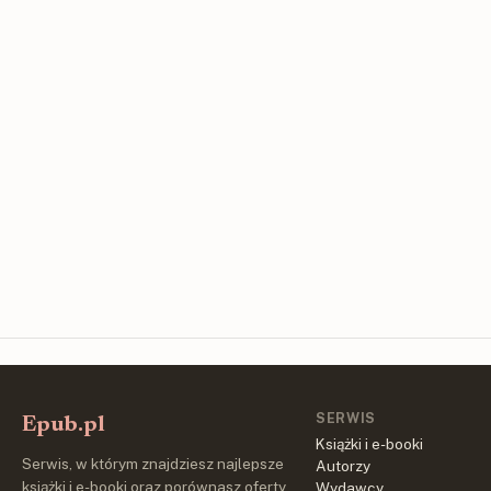
SERWIS
Epub.pl
Książki i e-booki
Serwis, w którym znajdziesz najlepsze
Autorzy
książki i e-booki oraz porównasz oferty
Wydawcy