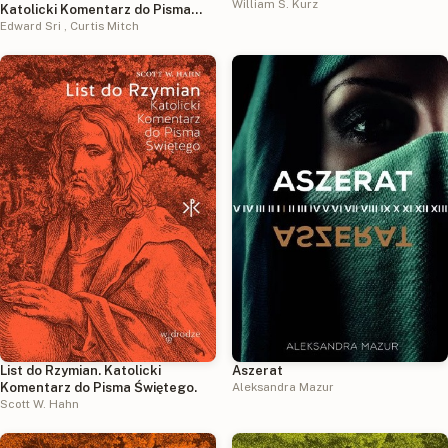
William S. Kurz
Katolicki Komentarz do Pisma
Świętego
Edward Sri
,
Curtis Mitch
List do Rzymian. Katolicki
Aszerat
Komentarz do Pisma Świętego.
Aleksandra Mazur
Scott W. Hahn