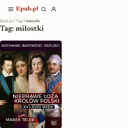
Epub.pl
Epub.pl
/
Tagi
/ miłostki
Tag: miłostki