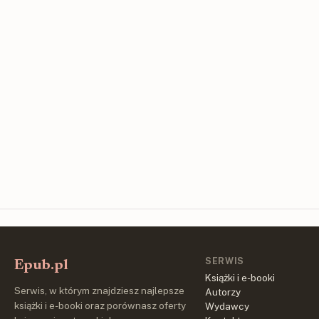
SERWIS
Epub.pl
Książki i e-booki
Serwis, w którym znajdziesz najlepsze
Autorzy
książki i e-booki oraz porównasz oferty
Wydawcy