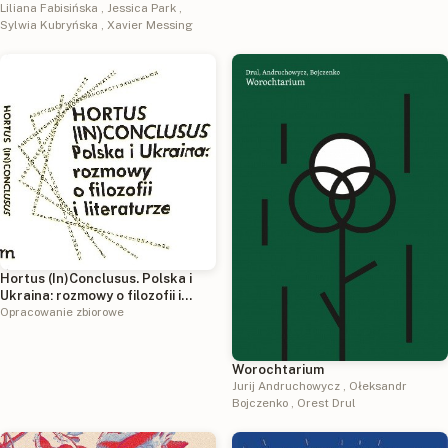
Liliana Fabisińska
,
Jessica Park
,
Sylwia Kubryńska
,
Xavier Messing
Hortus (In)Conclusus. Polska i
Ukraina: rozmowy o filozofii i
literaturze, pod red. Antona
Opracowanie zbiorowe
Marczyńskiego
Worochtarium
Jurij Andruchowycz
,
Ołeksandr
Bojczenko
,
Orest Drul