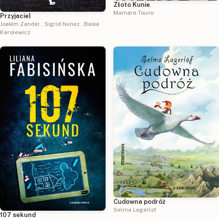
Złoto Kunie
Mamare Touno
Przyjaciel
Joakim Zander
,
Sigrid Nunez
,
Basia
Karolewicz
Cudowna podróż
Selma Lagerlof
107 sekund