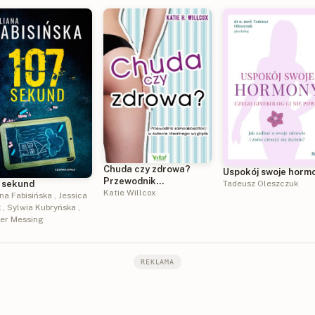
Chuda czy zdrowa?
Uspokój swoje horm
Przewodnik
Tadeusz Oleszczuk
 sekund
samoakceptacji w
Katie Willcox
ana Fabisińska
,
Jessica
świecie idealnego
k
,
Sylwia Kubryńska
,
wyglądu
ier Messing
REKLAMA