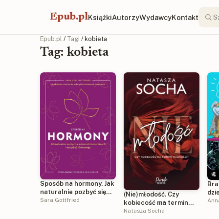
Epub.pl
Książki
Autorzy
Wydawcy
Kontakt
Epub.pl
/
Tagi
/ kobieta
Tag: kobieta
Sposób na hormony. Jak
Bra
naturalnie pozbyć się
dzi
(Nie)młodość. Czy
zaburzeń
Sara Gottfried
Ann
kobiecość ma termin
hormonalnych i
ważności?
Natasza Socha
odzyskać równowagę