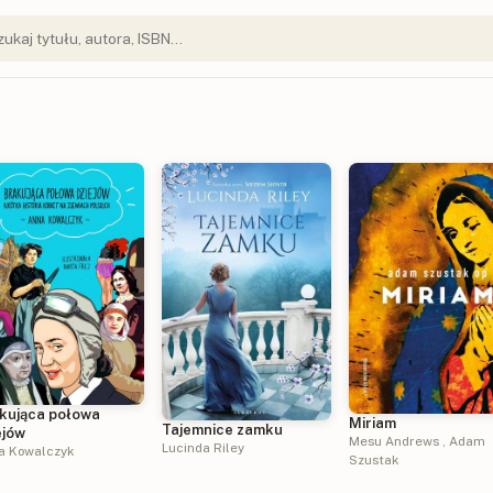
kująca połowa
Miriam
Tajemnice zamku
ejów
Mesu Andrews
,
Adam
Lucinda Riley
a Kowalczyk
Szustak