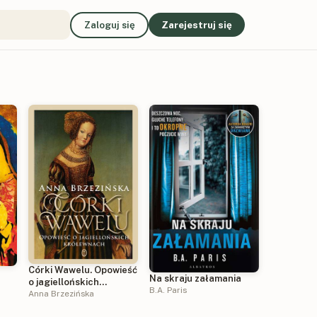
Zaloguj się
Zarejestruj się
Córki Wawelu. Opowieść
Na skraju załamania
o jagiellońskich
B.A. Paris
królewnach
Anna Brzezińska