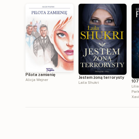
Pilota zamienię
Jestem żoną terrorysty
Alicja Wejner
107
Laila Shukri
Lili
Par
Xav