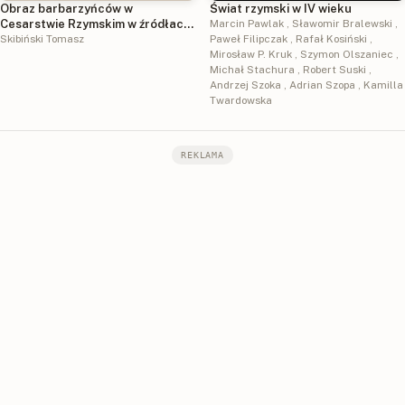
Obraz barbarzyńców w
Świat rzymski w IV wieku
Cesarstwie Rzymskim w źródłach
Marcin Pawlak
,
Sławomir Bralewski
,
łacińskich lat 376-476
Skibiński Tomasz
Paweł Filipczak
,
Rafał Kosiński
,
Mirosław P. Kruk
,
Szymon Olszaniec
,
Michał Stachura
,
Robert Suski
,
Andrzej Szoka
,
Adrian Szopa
,
Kamilla
Twardowska
REKLAMA