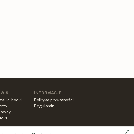
RWIS
INFORMACJE
żki i e-booki
Polityka prywatności
orzy
Regulamin
dawcy
takt