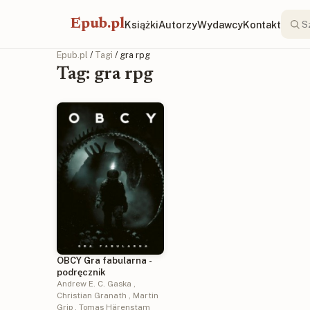
Epub.pl
Książki
Autorzy
Wydawcy
Kontakt
Epub.pl
/
Tagi
/ gra rpg
Tag: gra rpg
OBCY Gra fabularna -
podręcznik
Andrew E. C. Gaska
,
Christian Granath
,
Martin
Grip
,
Tomas Härenstam