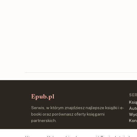
SE
Epub.pl
Ksią
Serwis, w którym znajdziesz najlepsze książki i e-
Aut
booki oraz porównasz oferty księgarni
Wy
partnerskich.
Kon