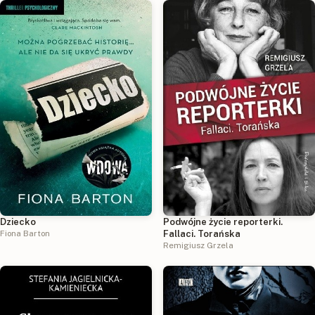
Dziecko
Podwójne życie reporterki.
Fiona Barton
Fallaci. Torańska
Remigiusz Grzela