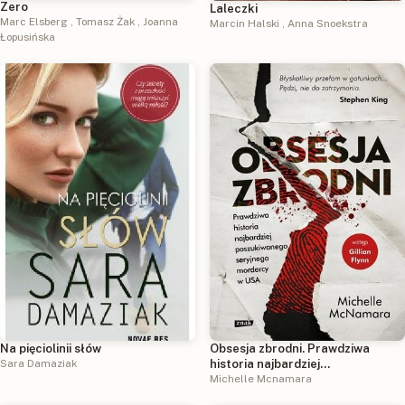
Zero
Laleczki
Marc Elsberg
,
Tomasz Żak
,
Joanna
Marcin Halski
,
Anna Snoekstra
Łopusińska
Na pięciolinii słów
Obsesja zbrodni. Prawdziwa
Sara Damaziak
historia najbardziej
poszukiwanego seryjnego
Michelle Mcnamara
mordercy w USA