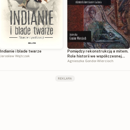
Indianie i blade twarze
Pomiędzy rekonstrukcją a mitem.
Jarosław Wojtczak
Role historii we współczesnej
prozie rdzennych Amerykanów i
Agnieszka Gondor-Wiercioch
Latino/a
REKLAMA