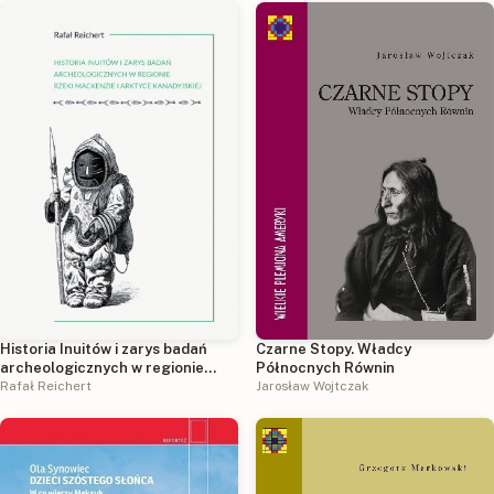
Historia Inuitów i zarys badań
Czarne Stopy. Władcy
archeologicznych w regionie
Północnych Równin
rzeki Mackenzie i kanadyjskiej
Rafał Reichert
Jarosław Wojtczak
Arktyce