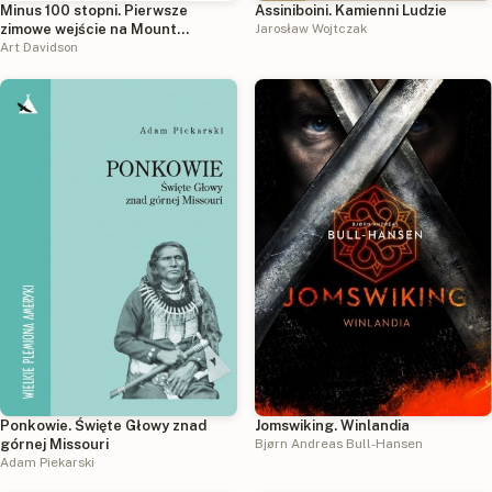
Minus 100 stopni. Pierwsze
Assiniboini. Kamienni Ludzie
zimowe wejście na Mount
Jarosław Wojtczak
McKinley
Art Davidson
Ponkowie. Święte Głowy znad
Jomswiking. Winlandia
górnej Missouri
Bjørn Andreas Bull-Hansen
Adam Piekarski