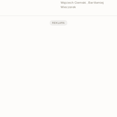
organizacji
Wojciech Ciemski
,
Bartłomiej
Bluetooth i LoRa
Wieczorek
REKLAMA