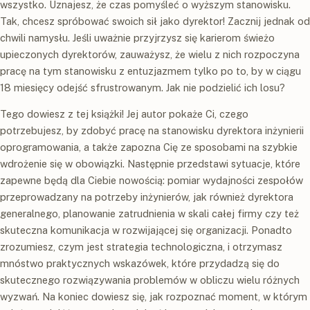
wszystko. Uznajesz, że czas pomyśleć o wyższym stanowisku.
Tak, chcesz spróbować swoich sił jako dyrektor! Zacznij jednak od
chwili namysłu. Jeśli uważnie przyjrzysz się karierom świeżo
upieczonych dyrektorów, zauważysz, że wielu z nich rozpoczyna
pracę na tym stanowisku z entuzjazmem tylko po to, by w ciągu
18 miesięcy odejść sfrustrowanym. Jak nie podzielić ich losu?
Tego dowiesz z tej książki! Jej autor pokaże Ci, czego
potrzebujesz, by zdobyć pracę na stanowisku dyrektora inżynierii
oprogramowania, a także zapozna Cię ze sposobami na szybkie
wdrożenie się w obowiązki. Następnie przedstawi sytuacje, które
zapewne będą dla Ciebie nowością: pomiar wydajności zespołów
przeprowadzany na potrzeby inżynierów, jak również dyrektora
generalnego, planowanie zatrudnienia w skali całej firmy czy też
skuteczna komunikacja w rozwijającej się organizacji. Ponadto
zrozumiesz, czym jest strategia technologiczna, i otrzymasz
mnóstwo praktycznych wskazówek, które przydadzą się do
skutecznego rozwiązywania problemów w obliczu wielu różnych
wyzwań. Na koniec dowiesz się, jak rozpoznać moment, w którym