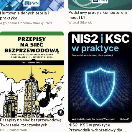
Podstawy pracy z komputerem
Hurtownie danych teoria i
moduł b1
praktyka
Witold Sikorski
Agnieszka Chodkowska-Gyurics
Przepisy na sieć bezprzewodową.
NIS2 i KSC w praktyce.
Tworzenie rzeczywistych
Przewodnik wdrożeniowy dla
projektów i ulepszanie Wi-Fi,
Bill Zimmerman