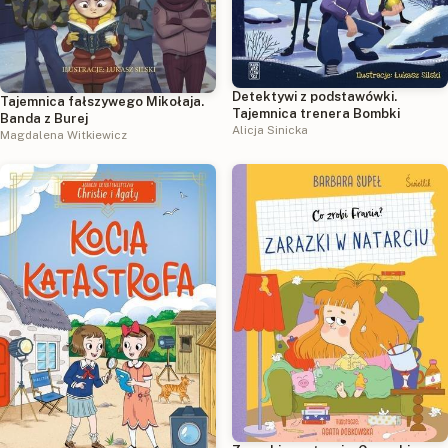
Detektywi z podstawówki.
Tajemnica fałszywego Mikołaja.
Tajemnica trenera Bombki
Banda z Burej
Alicja Sinicka
Magdalena Witkiewicz