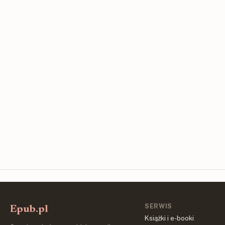
SERWIS
Epub.pl
Książki i e-booki