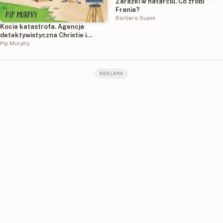
Zarazki w natarciu. Co zrobi
Frania?
Barbara Supeł
Kocia katastrofa. Agencja
detektywistyczna Christie i
Agaty. Tom 8
Pip Murphy
REKLAMA