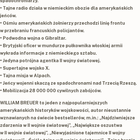
spadochroniarzy.
• Tajne radio działa w niemieckim obozie dla amerykańskich
jeńców.
• Ośmiu amerykańskich żołnierzy przechodzi linię frontu
w przebraniu francuskich policjantów.
• Podwodna wojna o Gibraltar.
• Brytyjski oficer w mundurze pułkownika włoskiej armii
wykrada informacje z niemieckiego sztabu.
• Jedyna potrójna agentka II wojny światowej.
• Supertajne wojsko X.
• Tajna misja w Alpach.
• Jeńcy wojenni skaczą ze spadochronami nad Trzecią Rzeszą.
• Mobilizacja 28 000 000 cywilnych zabójców.
WILLIAM BREUER
to jeden z najpopularniejszych
amerykańskich historyków wojskowości, autor nieustannie
wznawianych na świecie bestsellerów, m.in.: „
Najdziwniejsze
zdarzenia w II wojnie światowej
”, „
Największe oszustwa
w II wojnie światowej
”, „
Niewyjaśnione tajemnice II wojny