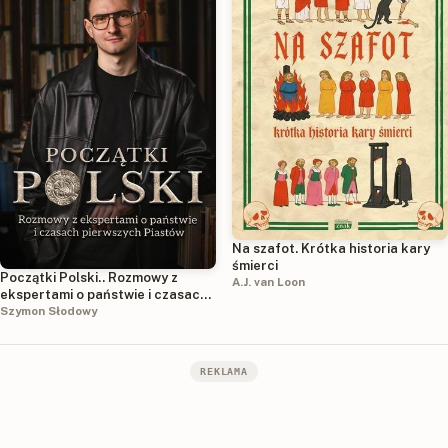
Na szafot. Krótka historia kary
śmierci
Początki Polski.. Rozmowy z
A.J. van Loon
ekspertami o państwie i czasach
pierwszych Piastów
Szymon Słodowy
REKLAMA