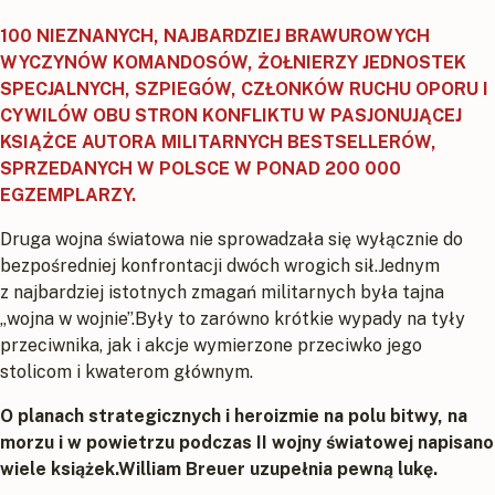
100 NIEZNANYCH, NAJBARDZIEJ BRAWUROWYCH
WYCZYNÓW KOMANDOSÓW, ŻOŁNIERZY JEDNOSTEK
SPECJALNYCH, SZPIEGÓW, CZŁONKÓW RUCHU OPORU I
CYWILÓW OBU STRON KONFLIKTU W PASJONUJĄCEJ
KSIĄŻCE AUTORA MILITARNYCH BESTSELLERÓW,
SPRZEDANYCH W POLSCE W PONAD 200 000
EGZEMPLARZY.
Druga wojna światowa nie sprowadzała się wyłącznie do
bezpośredniej konfrontacji dwóch wrogich sił.Jednym
z najbardziej istotnych zmagań militarnych była tajna
„wojna w wojnie”.Były to zarówno krótkie wypady na tyły
przeciwnika, jak i akcje wymierzone przeciwko jego
stolicom i kwaterom głównym.
O planach strategicznych i heroizmie na polu bitwy, na
morzu i w powietrzu podczas II wojny światowej napisano
wiele książek.William Breuer uzupełnia pewną lukę.