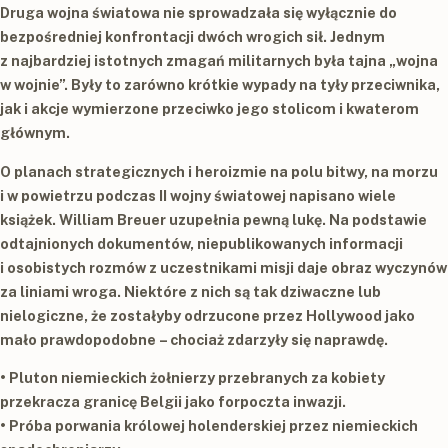
Druga wojna światowa nie sprowadzała się wyłącznie do
bezpośredniej konfrontacji dwóch wrogich sił. Jednym
z najbardziej istotnych zmagań militarnych była tajna „wojna
w wojnie”. Były to zarówno krótkie wypady na tyły przeciwnika,
jak i akcje wymierzone przeciwko jego stolicom i kwaterom
głównym.
O planach strategicznych i heroizmie na polu bitwy, na morzu
i w powietrzu podczas II wojny światowej napisano wiele
książek. William Breuer uzupełnia pewną lukę. Na podstawie
odtajnionych dokumentów, niepublikowanych informacji
i osobistych rozmów z uczestnikami misji daje obraz wyczynów
za liniami wroga. Niektóre z nich są tak dziwaczne lub
nielogiczne, że zostałyby odrzucone przez Hollywood jako
mało prawdopodobne – chociaż zdarzyły się naprawdę.
• Pluton niemieckich żołnierzy przebranych za kobiety
przekracza granicę Belgii jako forpoczta inwazji.
• Próba porwania królowej holenderskiej przez niemieckich