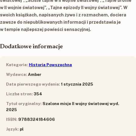
światowej
”, „
Ściśle tajne w II wojnie światowej
”, „
Tajne bronie
w II wojnie światowej
”, „
Tajne epizody II wojny światowej
”. W
swoich książkach, napisanych żywo i z rozmachem, dociera
zawsze do niepublikowanych informacji i przedstawia je
w tempie najlepszej powieści sensacyjnej.
Dodatkowe informacje
Kategoria:
Historia Powszechna
Wydawca:
Amber
Data pierwszego wydania:
1 stycznia 2025
Liczba stron:
354
Tytuł oryginalny:
Szalone misje II wojny światowej wyd.
2025
ISBN:
9788324184606
Język:
pl