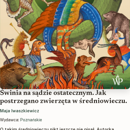
Świnia na sądzie ostatecznym. Jak
postrzegano zwierzęta w średniowieczu.
Maja Iwaszkiewicz
Wydawca:
Poznańskie
O takim średniowieczu nikt jeszcze nie pisał. Autorka