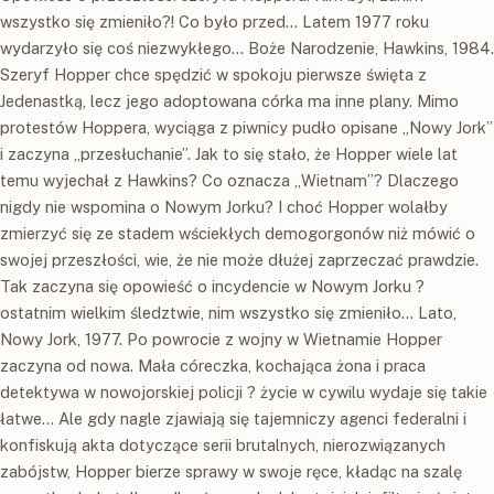
wszystko się zmieniło?! Co było przed… Latem 1977 roku
wydarzyło się coś niezwykłego… Boże Narodzenie, Hawkins, 1984.
Szeryf Hopper chce spędzić w spokoju pierwsze święta z
Jedenastką, lecz jego adoptowana córka ma inne plany. Mimo
protestów Hoppera, wyciąga z piwnicy pudło opisane „Nowy Jork”
i zaczyna „przesłuchanie”. Jak to się stało, że Hopper wiele lat
temu wyjechał z Hawkins? Co oznacza „Wietnam”? Dlaczego
nigdy nie wspomina o Nowym Jorku? I choć Hopper wolałby
zmierzyć się ze stadem wściekłych demogorgonów niż mówić o
swojej przeszłości, wie, że nie może dłużej zaprzeczać prawdzie.
Tak zaczyna się opowieść o incydencie w Nowym Jorku ?
ostatnim wielkim śledztwie, nim wszystko się zmieniło… Lato,
Nowy Jork, 1977. Po powrocie z wojny w Wietnamie Hopper
zaczyna od nowa. Mała córeczka, kochająca żona i praca
detektywa w nowojorskiej policji ? życie w cywilu wydaje się takie
łatwe… Ale gdy nagle zjawiają się tajemniczy agenci federalni i
konfiskują akta dotyczące serii brutalnych, nierozwiązanych
zabójstw, Hopper bierze sprawy w swoje ręce, kładąc na szalę