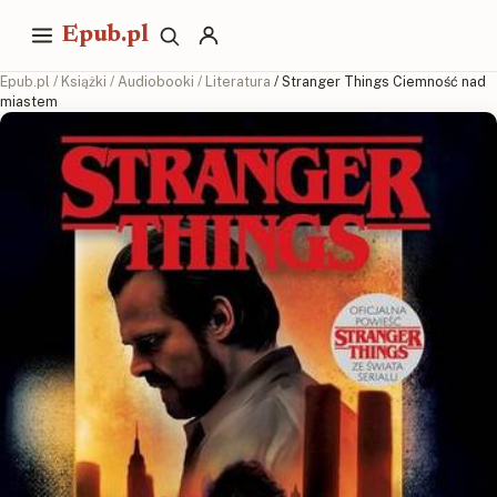
Epub.pl
Epub.pl
/
Książki
/
Audiobooki
/
Literatura
/ Stranger Things Ciemność nad
miastem