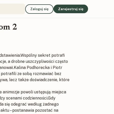
Zaloguj się
Zarejestruj się
Tom 2
dstawienia.Wspólny sekret potrafi
acje, a drobne uszczypliwości często
lanował.Kalina Podhorecka i Piotr
 potrafili ze sobą rozmawiać bez
tywa, lecz także doświadczenie, które
ne animozje powoli ustępują miejsca
iędzy scenami codzienności.Gdy
 da się odegrać według żadnego
 aktu – postanawia pozostać na