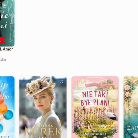
i. Amor
wska