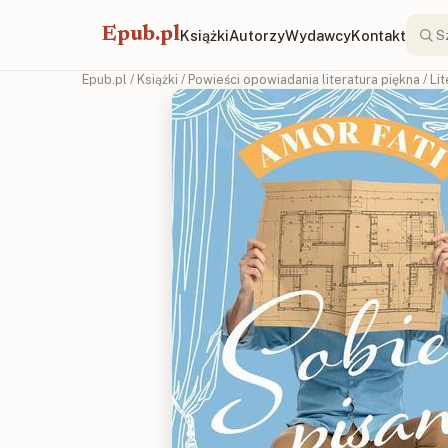
Epub.pl
Książki
Autorzy
Wydawcy
Kontakt
Epub.pl
/
Książki
/
Powieści opowiadania literatura piękna
/
Li