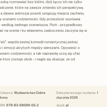
e sobą rozmawiać bez kłótni, dziś łączy ich nie tylko
dczenie, które na zawsze zmieniło ich perspektywę.
b, a dawne animozje powoli ustępują miejsca zaufaniu,
ędzy scenami codzienności. Gdy przeszłość wystawia
ać według żadnego scenariusza, Piotr – przypadkowy
ać na scenie i ku własnemu zaskoczeniu zaczyna się w
 fati", współczesnej komedii romantycznej pełnej
i i emocji ukrytych między wierszami. Opowieść o
haosem codzienności, a tak naprawdę uczą się ufać
ktoś zostaje obok – i nagle się okazuje, że od
ydawca:
Wydawnictwo Dobre
Data pierwszego wydania:
1
trony
stycznia 2026
SBN:
978-83-68689-66-2
Język:
pl