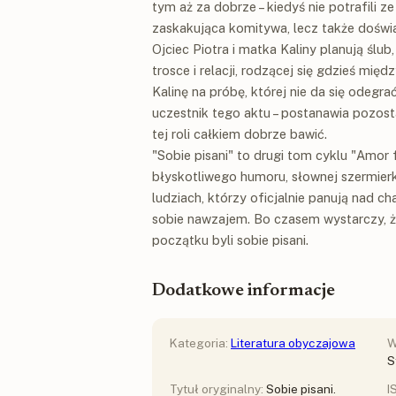
tym aż za dobrze – kiedyś nie potrafili z
zaskakująca komitywa, lecz także doświa
Ojciec Piotra i matka Kaliny planują ślu
trosce i relacji, rodzącej się gdzieś mi
Kalinę na próbę, której nie da się odegr
uczestnik tego aktu – postanawia pozost
tej roli całkiem dobrze bawić.
"Sobie pisani" to drugi tom cyklu "Amor
błyskotliwego humoru, słownej szermierk
ludziach, którzy oficjalnie panują nad c
sobie nawzajem. Bo czasem wystarczy, że 
początku byli sobie pisani.
Dodatkowe informacje
Kategoria:
Literatura obyczajowa
W
S
Tytuł oryginalny:
Sobie pisani.
I