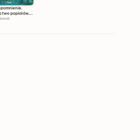
apomnienia.
ctwo popiołów.
Nowak