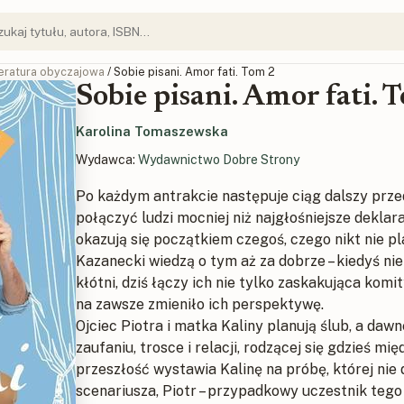
teratura obyczajowa
/ Sobie pisani. Amor fati. Tom 2
Sobie pisani. Amor fati. 
Karolina Tomaszewska
Wydawca:
Wydawnictwo Dobre Strony
Po każdym antrakcie następuje ciąg dalszy prze
połączyć ludzi mocniej niż najgłośniejsze deklar
okazują się początkiem czegoś, czego nikt nie p
Kazanecki wiedzą o tym aż za dobrze – kiedyś nie
kłótni, dziś łączy ich nie tylko zaskakująca komi
na zawsze zmieniło ich perspektywę.
Ojciec Piotra i matka Kaliny planują ślub, a daw
zaufaniu, trosce i relacji, rodzącej się gdzieś m
przeszłość wystawia Kalinę na próbę, której nie
scenariusza, Piotr – przypadkowy uczestnik tego