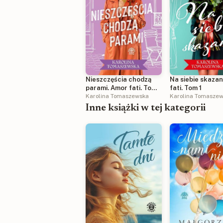
Nieszczęścia chodzą
Na siebie skazan
parami. Amor fati. Tom
fati. Tom 1
3
Karolina Tomaszewska
Karolina Tomasze
Inne książki w tej kategorii