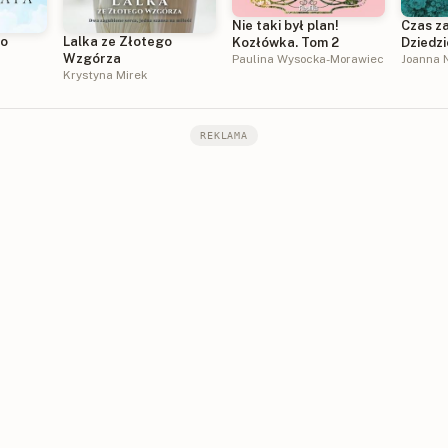
Nie taki był plan!
Czas z
bo
Lalka ze Złotego
Kozłówka. Tom 2
Dziedzi
Wzgórza
Paulina Wysocka-Morawiec
Tom 3
Joanna 
Krystyna Mirek
REKLAMA