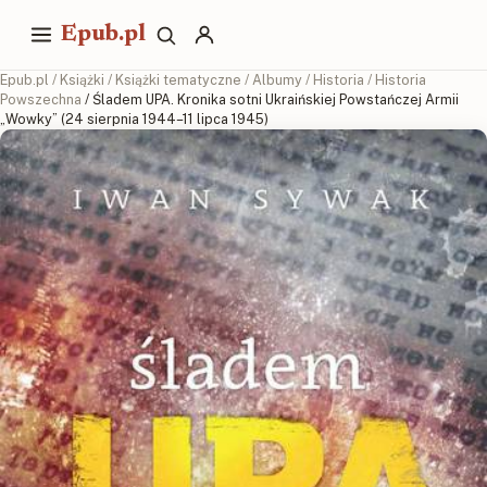
Epub.pl
Epub.pl
/
Książki
/
Książki tematyczne
/
Albumy
/
Historia
/
Historia
Powszechna
/ Śladem UPA. Kronika sotni Ukraińskiej Powstańczej Armii
„Wowky” (24 sierpnia 1944–11 lipca 1945)