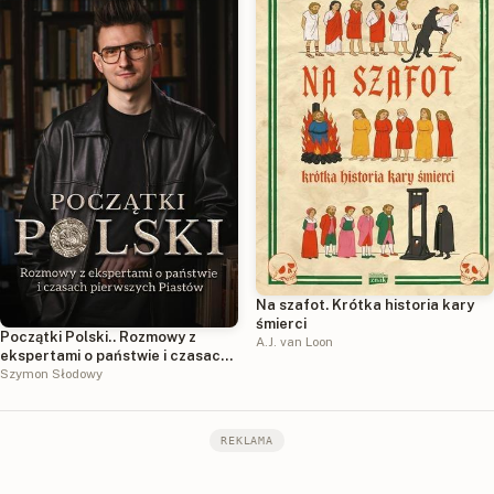
Na szafot. Krótka historia kary
śmierci
Początki Polski.. Rozmowy z
A.J. van Loon
ekspertami o państwie i czasach
pierwszych Piastów
Szymon Słodowy
REKLAMA