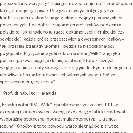
przeszłości towarzyszyć musi gruntowna znajomość źródeł epoki,
którą próbujemy opisać. Powyższa uwaga dotyczy także
konfliktu polsko-ukraińskiego z okresu wojny i pierwszych lat
powojennych. Bez dobrej znajomości archiwaliów podziemia
polskiego i ukraińskiego (a także dokumentacji niemieckiej czy
sowieckiej), każda próba przedstawienia ówczesnych realiów – i
tak przecież z zasady ułomna – będzie tę niedoskonałość
pogłębiała. Krytyczne wydanie kroniki sotni „Wilki” w języku
polskim pozwoli sięgnąć do niej osobom, które z różnych
względów nie zdołały skorzystać z oryginału. Być może edycja ta
umożliwi też skonfrontowanie ich własnych wyobrażeń ze
spojrzeniem drugiej strony”.
– Prof. dr hab. Igor Hałagida
„Kronika sotni UPA „Wilki”, opublikowana w czasach PRL w
okrojonej i zafałszowanej wersji, przez długie lata kształtowała
wyobraźnię społeczną, podtrzymując stereotyp „Ukraińca-
rezuna”. Choćby z tego powodu warto sięgnąć po pierwsze,