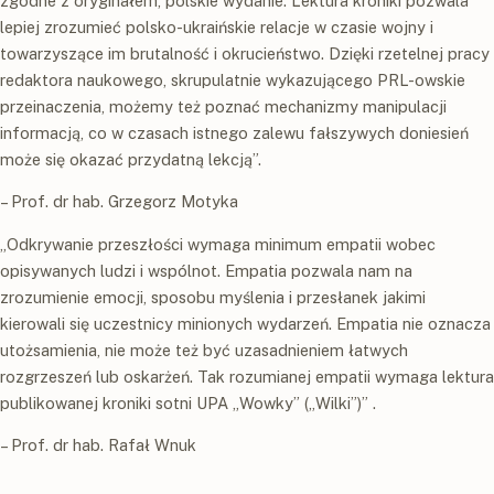
zgodne z oryginałem, polskie wydanie. Lektura kroniki pozwala
lepiej zrozumieć polsko-ukraińskie relacje w czasie wojny i
towarzyszące im brutalność i okrucieństwo. Dzięki rzetelnej pracy
redaktora naukowego, skrupulatnie wykazującego PRL-owskie
przeinaczenia, możemy też poznać mechanizmy manipulacji
informacją, co w czasach istnego zalewu fałszywych doniesień
może się okazać przydatną lekcją”.
– Prof. dr hab. Grzegorz Motyka
„Odkrywanie przeszłości wymaga minimum empatii wobec
opisywanych ludzi i wspólnot. Empatia pozwala nam na
zrozumienie emocji, sposobu myślenia i przesłanek jakimi
kierowali się uczestnicy minionych wydarzeń. Empatia nie oznacza
utożsamienia, nie może też być uzasadnieniem łatwych
rozgrzeszeń lub oskarżeń. Tak rozumianej empatii wymaga lektura
publikowanej kroniki sotni UPA „Wowky” („Wilki”)” .
– Prof. dr hab. Rafał Wnuk