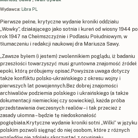
Wydawca:
Libra PL
Pierwsze pełne, krytyczne wydanie kroniki oddziału
„Wowky”, działającego jako sotnia i kureń od wiosny 1944 po
rok 1947 na Chełmszczyźnie i Podlasiu Południowym, w
tłumaczeniu i redakcji naukowej dra Mariusza Sawy.
„Zawsze byłem (i jestem) zwolennikiem poglądu, iż badaniu
przeszłości towarzyszyć musi gruntowna znajomość źródeł
epoki, którą próbujemy opisać.Powyższa uwaga dotyczy
także konfliktu polsko-ukraińskiego z okresu wojny i
pierwszych lat powojennych.Bez dobrej znajomości
archiwaliów podziemia polskiego i ukraińskiego (a także
dokumentacji niemieckiej czy sowieckiej), każda próba
przedstawienia ówczesnych realiów – i tak przecież z
zasady ułomna – będzie tę niedoskonałość
pogłębiała.Krytyczne wydanie kroniki sotni „Wilki” w języku
polskim pozwoli sięgnąć do niej osobom, które z różnych
względów nie zdołały skorzystać z oryginału.