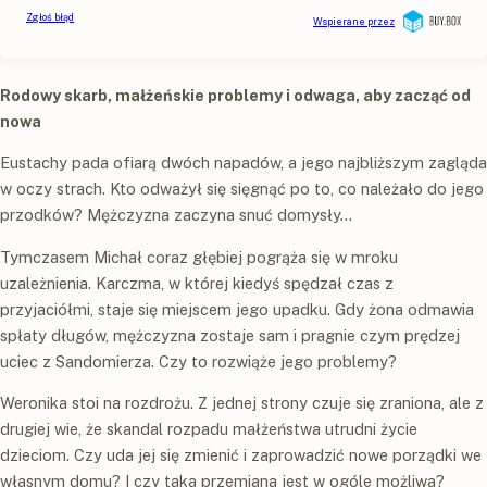
Rodowy skarb, małżeńskie problemy i odwaga, aby zacząć od
nowa
Eustachy pada ofiarą dwóch napadów, a jego najbliższym zagląda
w oczy strach. Kto odważył się sięgnąć po to, co należało do jego
przodków? Mężczyzna zaczyna snuć domysły…
Tymczasem Michał coraz głębiej pogrąża się w mroku
uzależnienia. Karczma, w której kiedyś spędzał czas z
przyjaciółmi, staje się miejscem jego upadku. Gdy żona odmawia
spłaty długów, mężczyzna zostaje sam i pragnie czym prędzej
uciec z Sandomierza. Czy to rozwiąże jego problemy?
Weronika stoi na rozdrożu. Z jednej strony czuje się zraniona, ale z
drugiej wie, że skandal rozpadu małżeństwa utrudni życie
dzieciom. Czy uda jej się zmienić i zaprowadzić nowe porządki we
własnym domu? I czy taka przemiana jest w ogóle możliwa?