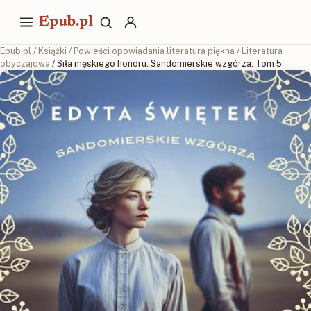
Epub.pl
Epub.pl
/
Książki
/
Powieści opowiadania literatura piękna
/
Literatura
obyczajowa
/ Siła męskiego honoru. Sandomierskie wzgórza. Tom 5