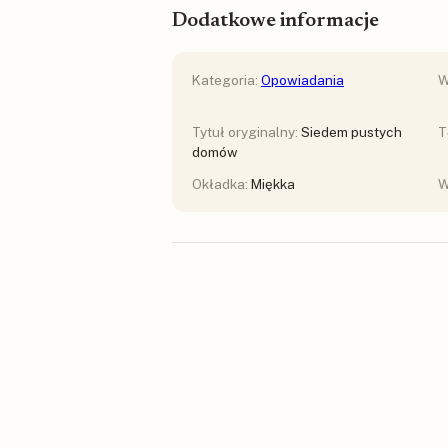
Dodatkowe informacje
Kategoria:
Opowiadania
W
Tytuł oryginalny:
Siedem pustych
T
domów
Okładka:
Miękka
W