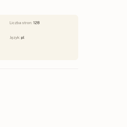
Liczba stron:
128
Język:
pl