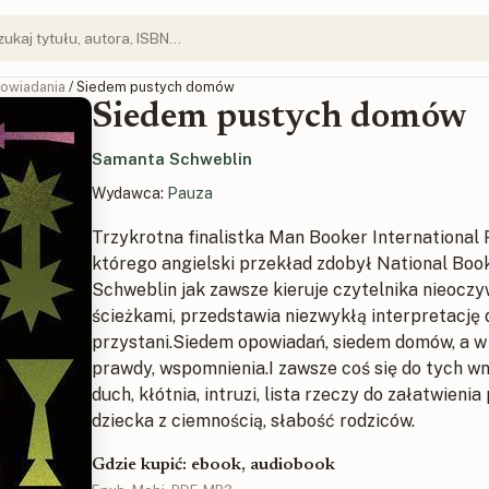
owiadania
/ Siedem pustych domów
Siedem pustych domów
Samanta Schweblin
Wydawca:
Pauza
Trzykrotna finalistka Man Booker International
którego angielski przekład zdobył National Bo
Schweblin jak zawsze kieruje czytelnika nieoczy
ścieżkami, przedstawia niezwykłą interpretację 
przystani.Siedem opowiadań, siedem domów, a w 
prawdy, wspomnienia.I zawsze coś się do tych wn
duch, kłótnia, intruzi, lista rzeczy do załatwieni
dziecka z ciemnością, słabość rodziców.
Gdzie kupić: ebook, audiobook