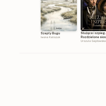
Służąca i szpieg.
Szepty Bugu
Rozdzielone sios
Iwona Kaliszuk
Tom 1
Urszula Gajdowska