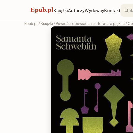
Epub.pl
Książki
Autorzy
Wydawcy
Kontakt
Epub.pl
/
Książki
/
Powieści opowiadania literatura piękna
/
Op