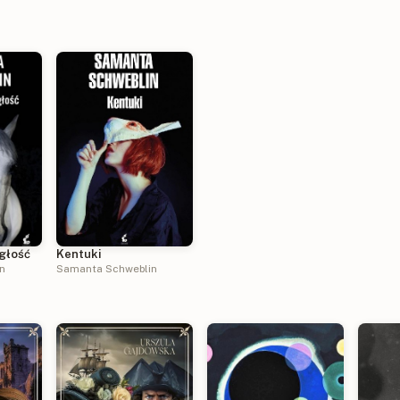
głość
Kentuki
n
Samanta Schweblin