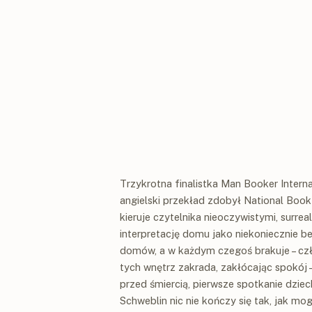
Trzykrotna finalistka Man Booker Intern
angielski przekład zdobył National Boo
kieruje czytelnika nieoczywistymi, surre
interpretację domu jako niekoniecznie b
domów, a w każdym czegoś brakuje – czł
tych wnętrz zakrada, zakłócając spokój – d
przed śmiercią, pierwsze spotkanie dzie
Schweblin nic nie kończy się tak, jak mog