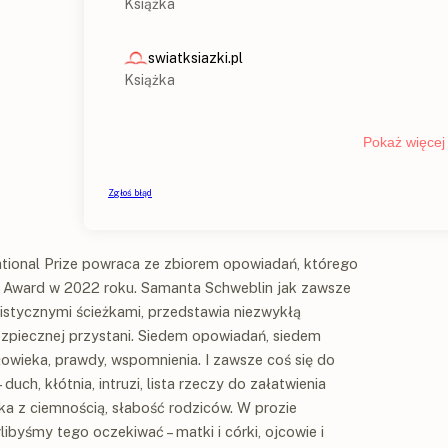
ational Prize powraca ze zbiorem opowiadań, którego
k Award w 2022 roku. Samanta Schweblin jak zawsze
alistycznymi ścieżkami, przedstawia niezwykłą
ezpiecznej przystani. Siedem opowiadań, siedem
owieka, prawdy, wspomnienia. I zawsze coś się do
uch, kłótnia, intruzi, lista rzeczy do załatwienia
cka z ciemnością, słabość rodziców. W prozie
libyśmy tego oczekiwać – matki i córki, ojcowie i