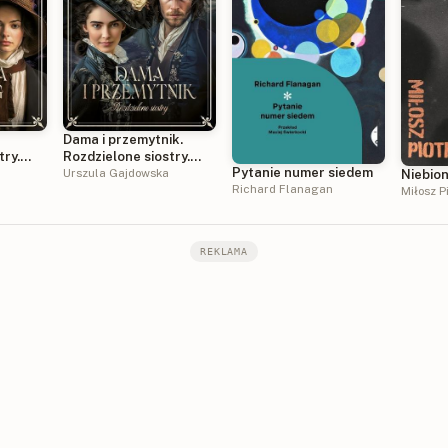
Dama i przemytnik.
try.
Rozdzielone siostry.
Pytanie numer siedem
Tom 2
Urszula Gajdowska
Niebion
Richard Flanagan
Miłosz P
REKLAMA