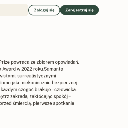
Zaloguj się
Zarejestruj się
 Prize powraca ze zbiorem opowiadań,
ok Award w 2022 roku.Samanta
wistymi, surrealistycznymi
domu jako niekoniecznie bezpiecznej
każdym czegoś brakuje – człowieka,
ętrz zakrada, zakłócając spokój –
a przed śmiercią, pierwsze spotkanie