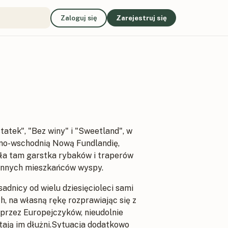
Zaloguj się
Zarejestruj się
atek", "Bez winy" i "Sweetland", w
cno-wschodnią Nową Fundlandię,
yła tam garstka rybaków i traperów
zennych mieszkańców wyspy.
dnicy od wielu dziesięcioleci sami
h, na własną rękę rozprawiając się z
 przez Europejczyków, nieudolnie
stają im dłużni.Sytuacja dodatkowo