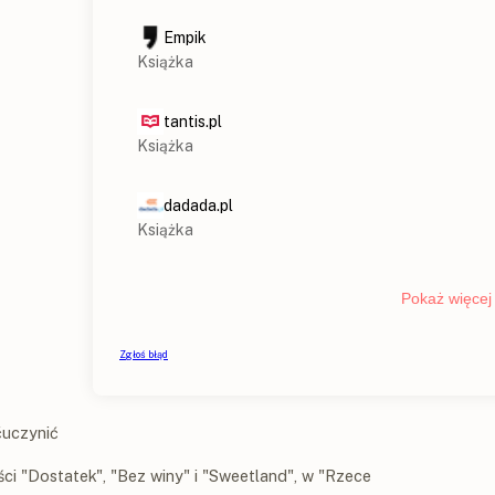
ćuczynić
i "Dostatek", "Bez winy" i "Sweetland", w "Rzece