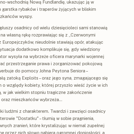
ocno-wschodnią Nową Fundlandię, ukazując ją w
 garstka rybaków i traperów żyjących w bliskim
szkańców wyspy.
łuszy osadnicy od wielu dziesięcioleci sami stanowią
, na własną rękę rozprawiając się z „Czerwonymi
ez Europejczyków, nieudolnie stawiają opór, atakując
 Sytuacja dodatkowo komplikuje się, gdy wiedziony
ator wysyła na wybrzeże oficera marynarki wojennej
ć przestrzeganie prawa i zorganizować pokojową
 werbuje do pomocy Johna Peytona Seniora –
ą zatoką Exploits – oraz jego syna, zmagającego się
m o względy kobiety, której przyszło wieść życie w ich
 w jak wielkim stopniu tragiczne zakończenie
ów oraz mieszkańców wybrzeża…
ki ludźmi z charakterem. Twardzi i zawzięci osadnicy
terowie "Dostatku" – tłumią w sobie pragnienia,
ych zranień, które krystalizując w niemal zupełnej
ane przez nich słowo nabiera ogromnej doniosłości, a