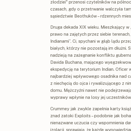
złodziei" przenosi czytelników na półn
czasach, gdy o przetrwanie walczyła tam
sąsiedztwie Beothuków – rdzennych mie
Druga dekada XIX wieku. Mieszkający w g
prawo na zajętych przez siebie terenach
Indianami”. Ci, spychani w głąb lądu prz
białych, którzy nie pozostają im dłużni.
nadzieją na zażegnanie konfliktu gubern
Davida Buchana, mającego wyegzekwowa
ekspedycję na terytorium Indian. Oficer
najbardziej wpływowego osadnika nad cał
z niechęcią do ojca i rywalizującego z ni
domu. Mężczyźni nawet nie podejrzewają,
wyprawy wpłynie na losy jej uczestnik
Crummey jak zwykle zapełnia karty książ
znad zatoki Exploits – podobnie jak boha
nienazwane uczucia czy wspomnienia dawn
izolacji, sprawiają, że każde wypowiedzi