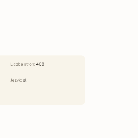
Liczba stron:
408
Język:
pl