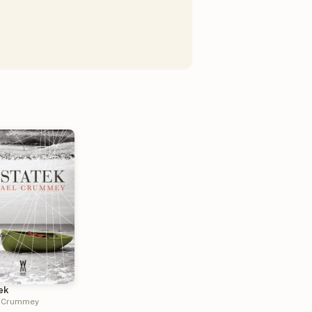
ek
l Crummey