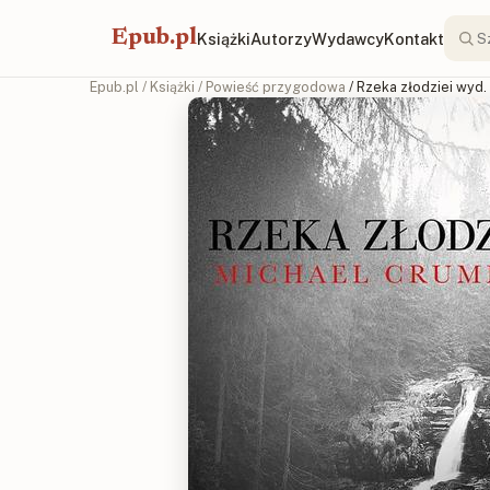
Epub.pl
Książki
Autorzy
Wydawcy
Kontakt
Epub.pl
/
Książki
/
Powieść przygodowa
/ Rzeka złodziei wyd.