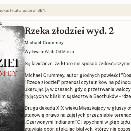
 2
Rzeka złodziei wyd. 2
Michael Crummey
Wydawca:
Wiatr Od Morza
Są kradzieże, za które nie sposób zadośćuczynić
Michael Crummey, autor głośnych powieści "Dost
"Rzece złodziei" przenosi czytelników na półno
ukazując ją w czasach, gdy o przetrwanie walcz
żyjących w bliskim sąsiedztwie Beothuków – rd
Druga dekada XIX wieku.Mieszkający w głuszy osa
stanowią prawo na zajętych przez siebie terenac
„Czerwonymi Indianami”.Ci, spychani w głąb lądu
stawiają opór, atakując białych, którzy nie pozo