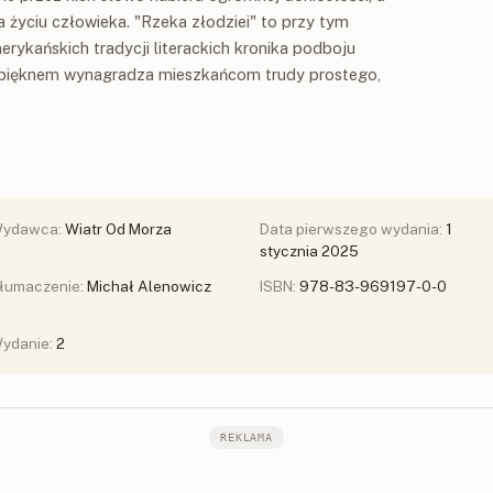
 życiu człowieka. "Rzeka złodziei" to przy tym
ykańskich tradycji literackich kronika podboju
 pięknem wynagradza mieszkańcom trudy prostego,
ydawca:
Wiatr Od Morza
Data pierwszego wydania:
1
stycznia 2025
łumaczenie:
Michał Alenowicz
ISBN:
978-83-969197-0-0
ydanie:
2
REKLAMA