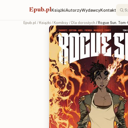
Epub.pl
Książki
Autorzy
Wydawcy
Kontakt
Epub.pl
/
Książki
/
Komiksy
/
Dla dorosłych
/ Rogue Sun. Tom 