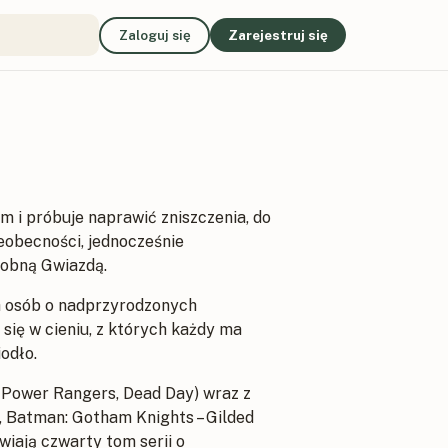
Zaloguj się
Zarejestruj się
 i próbuje naprawić zniszczenia, do
eobecności, jednocześnie
łobną Gwiazdą.
h osób o nadprzyrodzonych
się w cieniu, z których każdy ma
odło.
Power Rangers, Dead Day) wraz z
 Batman: Gotham Knights – Gilded
iają czwarty tom serii o