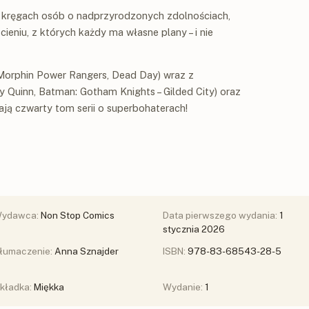
 kręgach osób o nadprzyrodzonych zdolnościach,
eniu, z których każdy ma własne plany – i nie
orphin Power Rangers, Dead Day) wraz z
 Quinn, Batman: Gotham Knights – Gilded City) oraz
ą czwarty tom serii o superbohaterach!
ydawca:
Non Stop Comics
Data pierwszego wydania:
1
stycznia 2026
łumaczenie:
Anna Sznajder
ISBN:
978-83-68543-28-5
kładka:
Miękka
Wydanie:
1