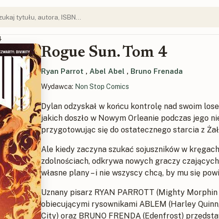
4
Rogue Sun. Tom 4
Ryan Parrot
,
Abel Abel
,
Bruno Frenada
Wydawca:
Non Stop Comics
Dylan odzyskał w końcu kontrolę nad swoim losem
jakich doszło w Nowym Orleanie podczas jego ni
przygotowując się do ostatecznego starcia z Ża
Ale kiedy zaczyna szukać sojuszników w kręgac
zdolnościach, odkrywa nowych graczy czających 
własne plany – i nie wszyscy chcą, by mu się powi
Uznany pisarz RYAN PARROTT (Mighty Morphin 
obiecującymi rysownikami ABLEM (Harley Quinn,
City) oraz BRUNO FRENDĄ (Edenfrost) przedstaw