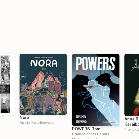
Nora
Anne B
Agata Kwiatkowska
Karaibó
POWERS. Tom 1
Franck 
Brian Michael Bendis
,