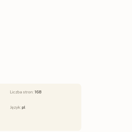
Liczba stron:
168
Język:
pl