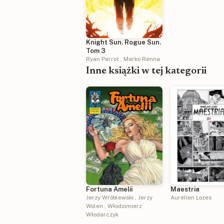
Knight Sun. Rogue Sun.
Tom 3
Ryan Parrot
,
Marko Renna
Inne książki w tej kategorii
Fortuna Amelii
Maestria
Jerzy Wróblewski
,
Jerzy
Aurélien Lozes
Wolen
,
Włodzimierz
Włodarczyk