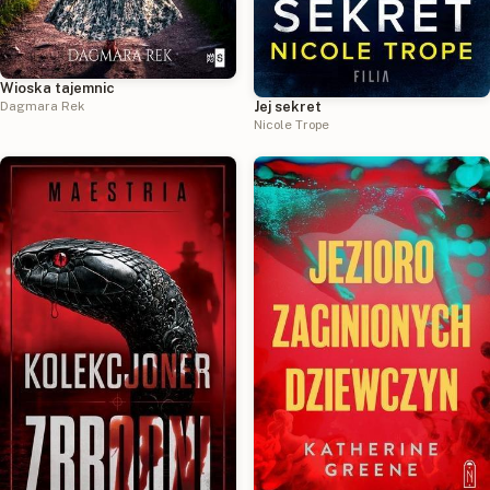
Wioska tajemnic
Dagmara Rek
Jej sekret
Nicole Trope