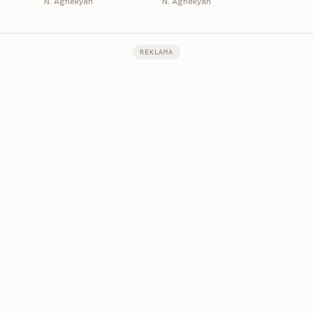
N. Aghekyan
N. Aghekyan
REKLAMA