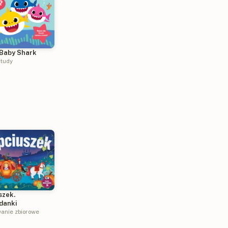
 Baby Shark
tudy
szek.
danki
anie zbiorowe