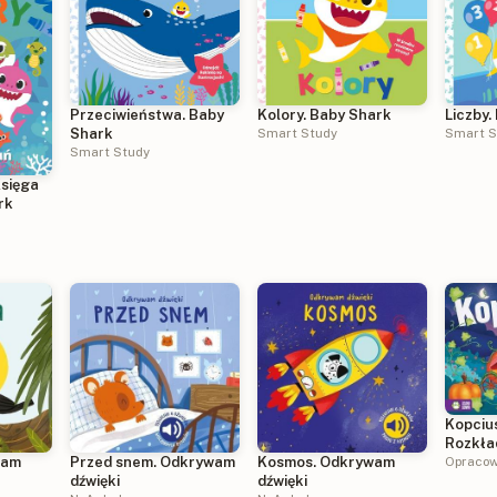
Przeciwieństwa. Baby
Kolory. Baby Shark
Liczby.
Shark
Smart Study
Smart S
Smart Study
Księga
rk
Kopciu
Rozkła
wam
Przed snem. Odkrywam
Kosmos. Odkrywam
Opracow
dźwięki
dźwięki