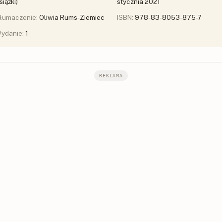
siążki)
stycznia 2021
łumaczenie:
Oliwia Rums-Ziemiec
ISBN:
978-83-8053-875-7
ydanie:
1
REKLAMA