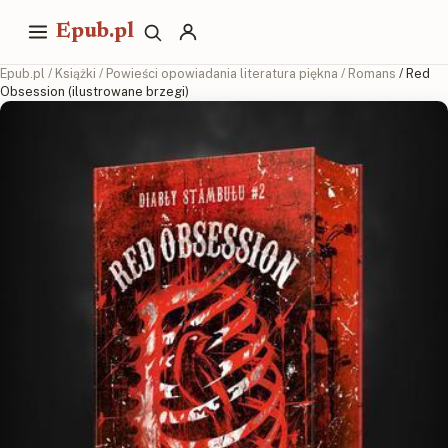
Epub.pl
Epub.pl
/
Książki
/
Powieści opowiadania literatura piękna
/
Romans
/ Red
Obsession (ilustrowane brzegi)