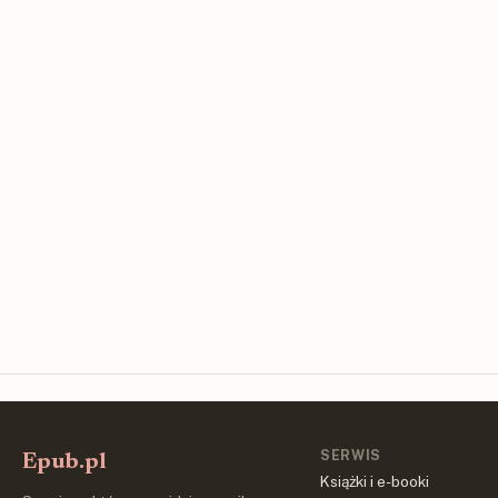
SERWIS
Epub.pl
Książki i e-booki