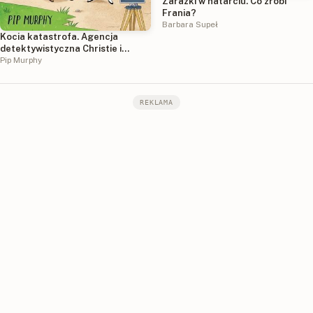
Zarazki w natarciu. Co zrobi
Frania?
Barbara Supeł
Kocia katastrofa. Agencja
detektywistyczna Christie i
Agaty. Tom 8
Pip Murphy
REKLAMA