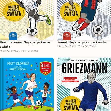
Vinícius Júnior. Najlepsi piłkarze
Yamal. Najlepsi piłkarze świata
świata
Matt Oldfield
,
Tom Oldfield
Matt Oldfield
,
Tom Oldfield