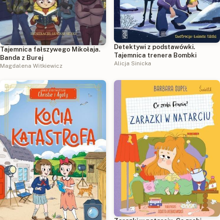
Detektywi z podstawówki.
Tajemnica fałszywego Mikołaja.
Tajemnica trenera Bombki
Banda z Burej
Alicja Sinicka
Magdalena Witkiewicz