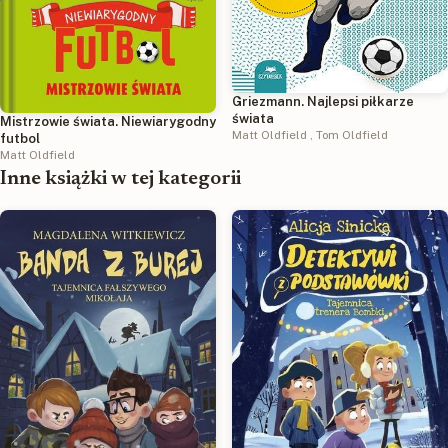
Griezmann. Najlepsi piłkarze
świata
Mistrzowie świata. Niewiarygodny
Matt Oldfield
,
Tom Oldfield
futbol
Matt Oldfield
Inne książki w tej kategorii