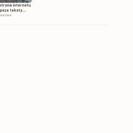
strona internetu
epsze teksty
u PCh24.pl
biorowa