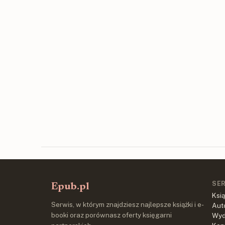
SE
Epub.pl
Ksią
Serwis, w którym znajdziesz najlepsze książki i e-
Aut
booki oraz porównasz oferty księgarni
Wy