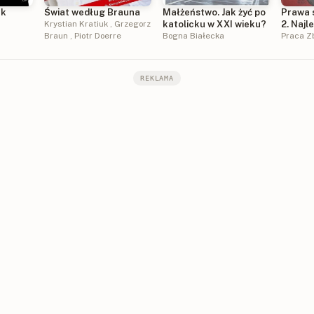
ek
Świat według Brauna
Małżeństwo. Jak żyć po
Prawa 
Krystian Kratiuk
,
Grzegorz
katolicku w XXI wieku?
2. Najl
Braun
,
Piotr Doerre
Bogna Białecka
portal
Praca Z
REKLAMA