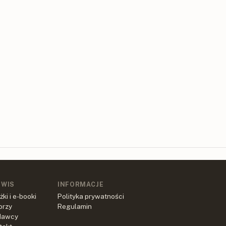
RWIS
INFORMACJE
żki i e-booki
Polityka prywatności
orzy
Regulamin
dawcy