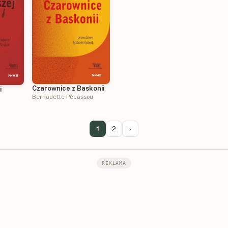
Czarownice z Baskonii
i
Bernadette Pécassou
1
2
›
REKLAMA