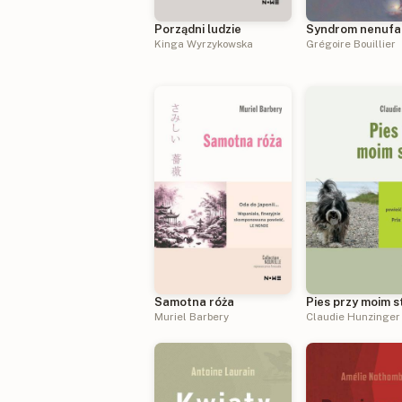
Porządni ludzie
Syndrom nenuf
Kinga Wyrzykowska
Grégoire Bouillier
Samotna róża
Pies przy moim s
Muriel Barbery
Claudie Hunzinger