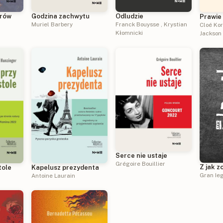
arów
Odludzie
Godzina zachwytu
Prawie 
Franck Bouysse
,
Krystian
Muriel Barbery
Cloé Ko
Kłomnicki
Jackson
Serce nie ustaje
Grégoire Bouillier
Z jak z
tole
Kapelusz prezydenta
Gran Ie
Antoine Laurain