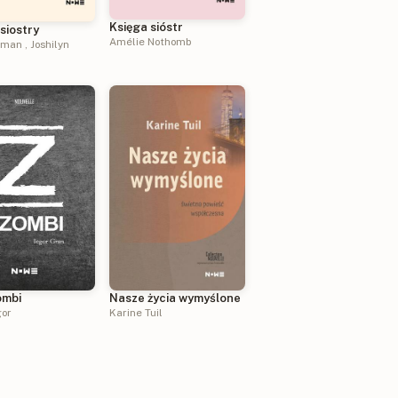
Księga sióstr
siostry
Amélie Nothomb
rman
,
Joshilyn
Nasze życia wymyślone
ombi
Karine Tuil
gor