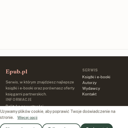
SERWIS
Epub.pl
Książki i e-booki
Serwis, w którym znajdziesz najlepsze
Autorzy
książki i e-booki oraz porównasz oferty
Wydawcy
księgarni partnerskich.
Kontakt
INFORMACJE
Polityka prywatności
Używamy plików cookie, aby poprawić Twoje doświadczenie na
Regulamin
stronie.
Więcej opcji