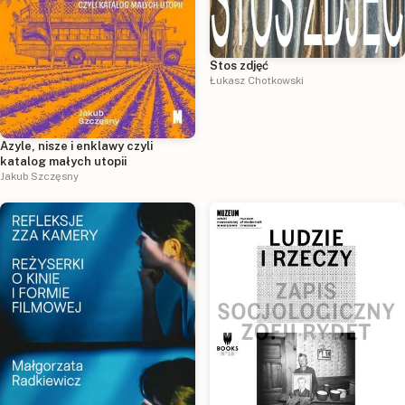
Stos zdjęć
Łukasz Chotkowski
Azyle, nisze i enklawy czyli
katalog małych utopii
Jakub Szczęsny