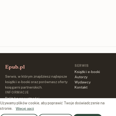
SERWIS
Epub.pl
Książki i e-booki
Serwis, w którym znajdziesz najlepsze
Autorzy
książki i e-booki oraz porównasz oferty
Wydawcy
księgarni partnerskich.
Kontakt
INFORMACJE
Polityka prywatności
Używamy plików cookie, aby poprawić Twoje doświadczenie na
Regulamin
stronie.
Więcej opcji