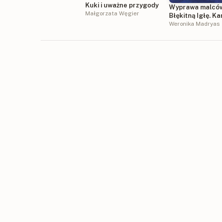
Kuki i uważne przygody
Wyprawa malcó
Małgorzata Węgier
Błękitną Igłę. K
Władzy. Tom 1
Weronika Madryas