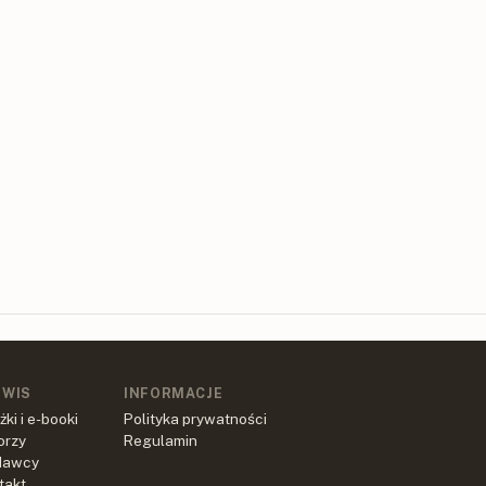
RWIS
INFORMACJE
żki i e-booki
Polityka prywatności
orzy
Regulamin
dawcy
takt