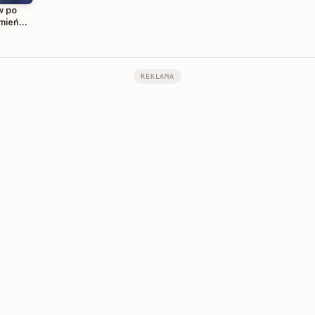
w po
amień
REKLAMA