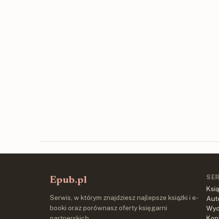
SE
Epub.pl
Ksią
Serwis, w którym znajdziesz najlepsze książki i e-
Aut
booki oraz porównasz oferty księgarni
Wy
partnerskich.
Kon