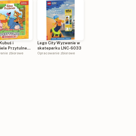
Kubuś i
Lego City Wyzwanie w
iele Przytulne
skateparku LNC-6033
wanki COZ-9101
anie zbiorowe
Opracowanie zbiorowe