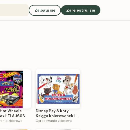
Zaloguj się
Zarejestruj się
 Hot Wheels
Disney Psy & koty
taxi! FLA-1606
Księga kolorowanek i
anie zbiorowe
naklejki BGE-9102
Opracowanie zbiorowe