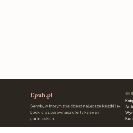
SE
Epub.pl
Ksią
Serwis, w którym znajdziesz najlepsze książki i e-
Aut
booki oraz porównasz oferty księgarni
Wy
partnerskich.
Kon