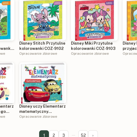
Disney Stitch Przytulne
Disney Miki Przytulne
Disney 
owanki
kolorowanki COZ-9102
kolorowanki COZ-9103
przyjac
owe
Opracowanie zbiorowe
Opracowanie zbiorowe
koloro
Opracow
mentarz
Disney uczy Elementarz
ego
matematyczny
9301
owe
Ćwiczenia UMC-9303
Opracowanie zbiorowe
1
2
3
···
52
›