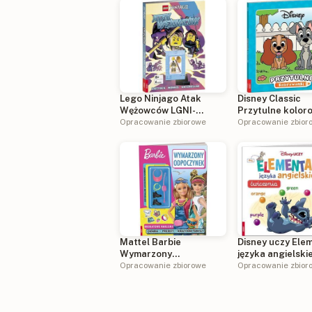
Lego Ninjago Atak
Disney Classic
Wężowców LGNI-
Przytulne kolor
6703S1
Opracowanie zbiorowe
COZ-9104
Opracowanie zbior
Mattel Barbie
Disney uczy Ele
Wymarzony
języka angielski
odpoczynek FLA-1103
Opracowanie zbiorowe
Ćwiczenia UEC-
Opracowanie zbior