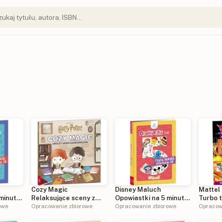
Cozy Magic
Disney Maluch
Mattel
minut
Relaksujące sceny z
Opowiastki na 5 minut
Turbo 
ham Ja
owe
Hogwartu COS-5101
Opracowanie zbiorowe
Czyta Mama słucham Ja
Opracowanie zbiorowe
Opracow
BOPX-9202