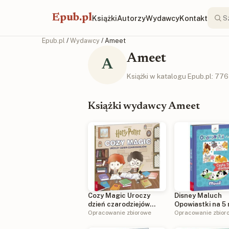
Epub.pl
Książki
Autorzy
Wydawcy
Kontakt
Epub.pl
/
Wydawcy
/ Ameet
Ameet
A
Książki w katalogu Epub.pl: 776
Książki wydawcy Ameet
Cozy Magic Uroczy
Disney Maluch
dzień czarodziejów
Opowiastki na 5 
COS-5102
Opracowanie zbiorowe
Czyta Tata słuc
Opracowanie zbior
BOPX-9201