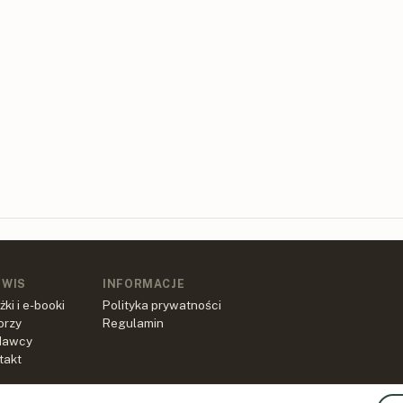
RWIS
INFORMACJE
żki i e-booki
Polityka prywatności
orzy
Regulamin
dawcy
takt