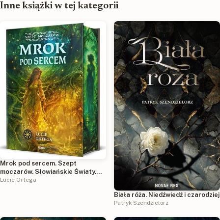
Inne książki w tej kategorii
Mrok pod sercem. Szept
moczarów. Słowiańskie Światy.
Tom 2 (ilustrowane brzegi)
Lucie Ortega
Biała róża. Niedźwiedź i czarodziej
Patryk Szendzielorz