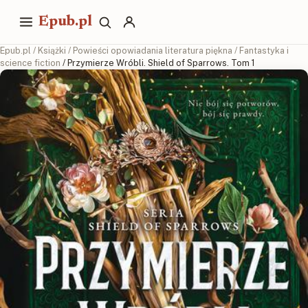
Epub.pl
Epub.pl
/
Książki
/
Powieści opowiadania literatura piękna
/
Fantastyka i
science fiction
/ Przymierze Wróbli. Shield of Sparrows. Tom 1