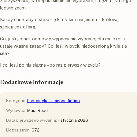
z przyszłością, której dla siebie nie wybrałam, i mężem, którego
ledwie znam.
Każdy chce, abym stała się kimś, kim nie jestem – królową,
szpiegiem, ofiarą.
Co, jeśli jednak odmówię wypełnienia wybranej dla mnie roli i
ustalę własne zasady? Co, jeśli w byciu niedocenioną kryje się
siła?
I co, jeśli po nią sięgnę – po raz pierwszy w życiu?
Dodatkowe informacje
Kategoria:
Fantastyka i science fiction
Wydawca:
Must Read
Data pierwszego wydania:
1 stycznia 2026
Liczba stron:
672