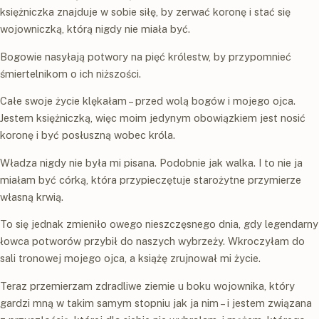
księżniczka znajduje w sobie siłę, by zerwać koronę i stać się
wojowniczką, którą nigdy nie miała być.
Bogowie nasyłają potwory na pięć królestw, by przypomnieć
śmiertelnikom o ich niższości.
Całe swoje życie klękałam – przed wolą bogów i mojego ojca.
Jestem księżniczką, więc moim jedynym obowiązkiem jest nosić
koronę i być posłuszną wobec króla.
Władza nigdy nie była mi pisana. Podobnie jak walka. I to nie ja
miałam być córką, która przypieczętuje starożytne przymierze
własną krwią.
To się jednak zmieniło owego nieszczęsnego dnia, gdy legendarny
łowca potworów przybił do naszych wybrzeży. Wkroczyłam do
sali tronowej mojego ojca, a książę zrujnował mi życie.
Teraz przemierzam zdradliwe ziemie u boku wojownika, który
gardzi mną w takim samym stopniu jak ja nim – i jestem związana