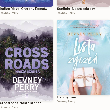
Sunlight. Nasze sekrety
Indigo Ridge. Grzechy Edenów
Devney Perry
Devney Perry
Lista życzeń
Devney Perry
Crossroads. Nasza szansa
Devney Perry