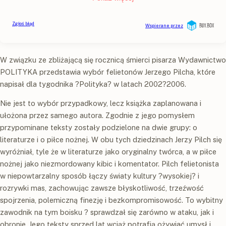
W związku ze zbliżającą się rocznicą śmierci pisarza Wydawnictwo
POLITYKA przedstawia wybór felietonów Jerzego Pilcha, które
napisał dla tygodnika ?Polityka? w latach 2002?2006.
Nie jest to wybór przypadkowy, lecz książka zaplanowana i
ułożona przez samego autora. Zgodnie z jego pomysłem
przypominane teksty zostały podzielone na dwie grupy: o
literaturze i o piłce nożnej. W obu tych dziedzinach Jerzy Pilch się
wyróżniał, tyle że w literaturze jako oryginalny twórca, a w piłce
nożnej jako niezmordowany kibic i komentator. Pilch felietonista
w niepowtarzalny sposób łączy światy kultury ?wysokiej? i
rozrywki mas, zachowując zawsze błyskotliwość, trzeźwość
spojrzenia, polemiczną finezję i bezkompromisowość. To wybitny
zawodnik na tym boisku ? sprawdzał się zarówno w ataku, jak i
obronie. Jego teksty sprzed lat wciąż potrafią ożywiać umysł i