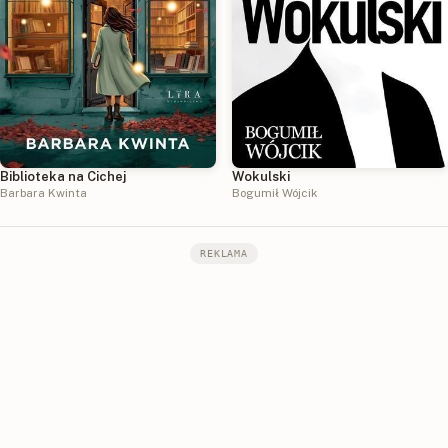
Biblioteka na Cichej
Wokulski
Barbara Kwinta
Bogumił Wójcik
REKLAMA