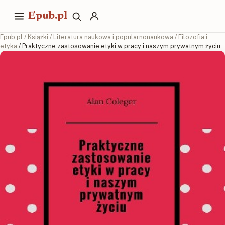
Epub.pl
Epub.pl
/
Książki
/
Literatura naukowa i popularnonaukowa
/
Filozofia i
etyka
/ Praktyczne zastosowanie etyki w pracy i naszym prywatnym życiu