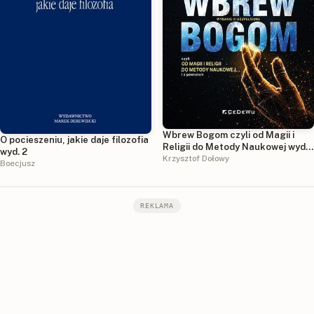
Wbrew Bogom czyli od Magii i
O pocieszeniu, jakie daje filozofia
Religii do Metody Naukowej wyd.
wyd. 2
3
Krzysztof Dołowy
Boecjusz
REKLAMA