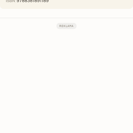
ISBN:
9788381891189
REKLAMA