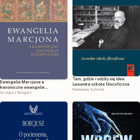
Tam, gdzie rodziły się idee.
Ewangelia Marcjona a
Lwowska szkoła filozoficzna
kanoniczne ewangelie
Radosław Kuliniak
synoptyczne. Nowa próba
Grzegorz Wingert
rozwiązania problemu zależności