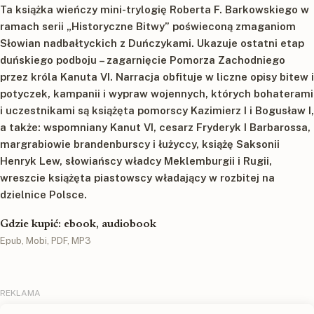
Ta książka wieńczy mini-trylogię Roberta F. Barkowskiego w
ramach serii „Historyczne Bitwy” poświeconą zmaganiom
Słowian nadbałtyckich z Duńczykami. Ukazuje ostatni etap
duńskiego podboju – zagarnięcie Pomorza Zachodniego
przez króla Kanuta VI. Narracja obfituje w liczne opisy bitew i
potyczek, kampanii i wypraw wojennych, których bohaterami
i uczestnikami są książęta pomorscy Kazimierz I i Bogusław I,
a także: wspomniany Kanut VI, cesarz Fryderyk I Barbarossa,
margrabiowie brandenburscy i łużyccy, książę Saksonii
Henryk Lew, słowiańscy władcy Meklemburgii i Rugii,
wreszcie książęta piastowscy władający w rozbitej na
dzielnice Polsce.
Gdzie kupić: ebook, audiobook
Epub, Mobi, PDF, MP3