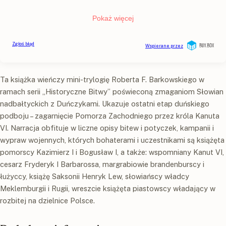
Ta książka wieńczy mini-trylogię Roberta F. Barkowskiego w
ramach serii „Historyczne Bitwy” poświeconą zmaganiom Słowian
nadbałtyckich z Duńczykami. Ukazuje ostatni etap duńskiego
podboju – zagarnięcie Pomorza Zachodniego przez króla Kanuta
VI. Narracja obfituje w liczne opisy bitew i potyczek, kampanii i
wypraw wojennych, których bohaterami i uczestnikami są książęta
pomorscy Kazimierz I i Bogusław I, a także: wspomniany Kanut VI,
cesarz Fryderyk I Barbarossa, margrabiowie brandenburscy i
łużyccy, książę Saksonii Henryk Lew, słowiańscy władcy
Meklemburgii i Rugii, wreszcie książęta piastowscy władający w
rozbitej na dzielnice Polsce.