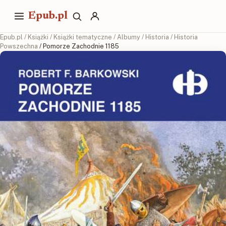
Epub.pl
Epub.pl
/
Książki
/
Książki tematyczne
/
Albumy
/
Historia
/
Historia
Powszechna
/ Pomorze Zachodnie 1185