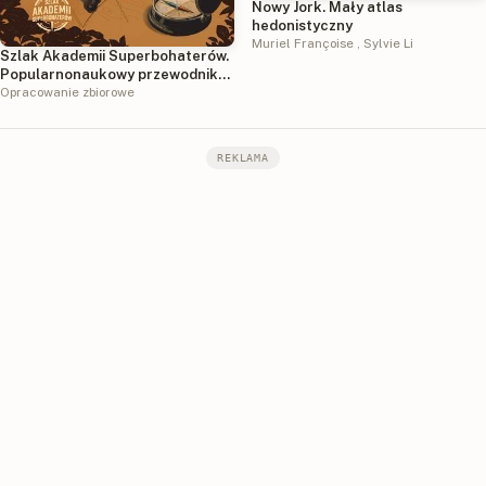
Nowy Jork. Mały atlas
hedonistyczny
Muriel Françoise
,
Sylvie Li
Szlak Akademii Superbohaterów.
Popularnonaukowy przewodnik
po Polsce
Opracowanie zbiorowe
REKLAMA