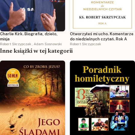
Charlie Kirk. Biografia, dzieło,
Otworzyłeś mi ucho. Komentarze
misja
do niedzielnych czytań. Rok A
Robert Skrzypczak
,
Adam Sosnowski
Robert Skrzypczak
Inne książki w tej kategorii