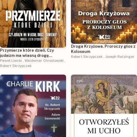
Droga Krzyżowa. Proroczy głos z
Przymierze które dzieli. Czy
Koloseum
judaizm ma własną drogę
Robert Skrzypczak
,
Joseph Ratzinger
zbawienia? Wokół listu
Paweł Lisicki
,
Waldemar Chrostowski
,
episkopatu.
Robert Skrzypczak