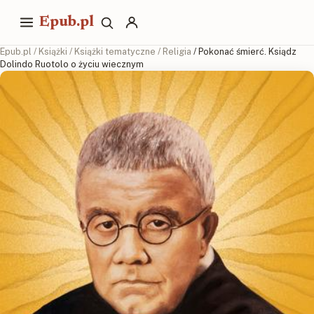
Epub.pl
Epub.pl
/
Książki
/
Książki tematyczne
/
Religia
/ Pokonać śmierć. Ksiądz
Dolindo Ruotolo o życiu wiecznym