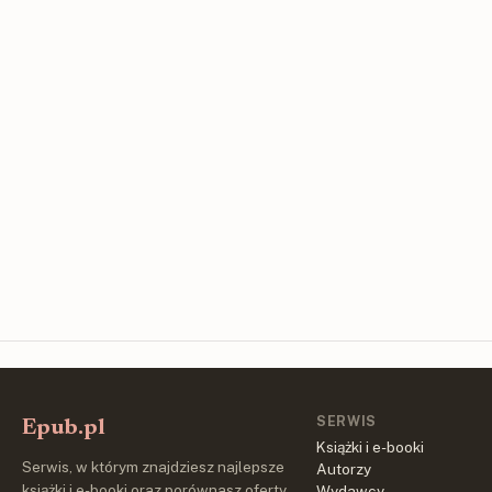
SERWIS
Epub.pl
Książki i e-booki
Serwis, w którym znajdziesz najlepsze
Autorzy
książki i e-booki oraz porównasz oferty
Wydawcy