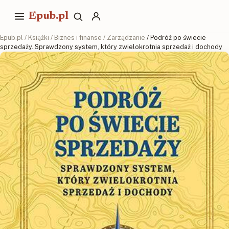
Epub.pl
Epub.pl
/
Książki
/
Biznes i finanse
/
Zarządzanie
/ Podróż po świecie
sprzedaży. Sprawdzony system, który zwielokrotnia sprzedaż i dochody