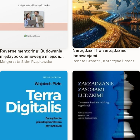
Narzędzia IT w zarządzaniu
Reverse mentoring. Budowanie
innowacjami
międzypokoleniowego miejsca
Renata Szanter
,
Katarzyna Łobacz
pracy
Małgorzata Sidor-Rządkowska