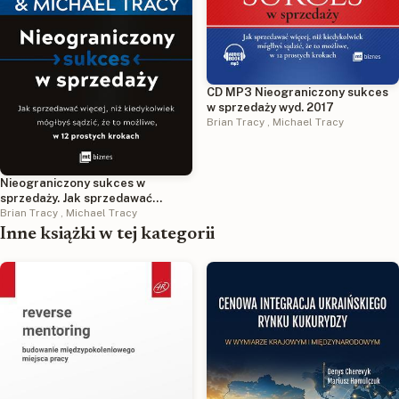
CD MP3 Nieograniczony sukces
w sprzedaży wyd. 2017
Brian Tracy
,
Michael Tracy
Nieograniczony sukces w
sprzedaży. Jak sprzedawać
więcej, niż kiedykolwiek mógłbyś
Brian Tracy
,
Michael Tracy
sądzić, że to możliwe, w 12
Inne książki w tej kategorii
prostych krokach